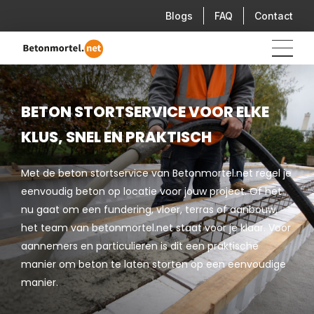
Blogs
FAQ
Contact
BETON STORTSERVICE VOOR ELKE
KLUS, SNEL EN PRAKTISCH
Met de beton stortservice van Betonmortel.net regel je
eenvoudig beton op locatie voor jouw project. Of het
nu gaat om een fundering, vloer, terras of aanbouw,
het team van betonmortel.net staat voor je klaar. Voor
aannemers en particulieren is dit een praktische
manier om beton te laten storten op een eenvoudige
manier.