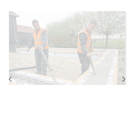
Kwadijk
Fundering woning storten met de all-
in service van Betonmortel.net
Meer lezen