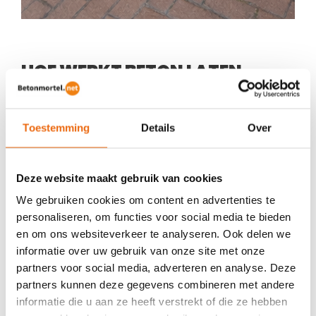
HOE WERKT BETON LATEN
STORTEN MET ONZE
STORTSERVICE?
Toestemming
Details
Over
Wil je beton laten storten en zoek je een praktische
oplossing voor jouw project? Bij Betonmortel.net maken
Deze website maakt gebruik van cookies
we het proces zo duidelijk en eenvoudig mogelijk.
We gebruiken cookies om content en advertenties te
De werkwijze is overzichtelijk. Je vraagt eerst eenvoudig
personaliseren, om functies voor social media te bieden
een offerte aan via
deze link
. Na het bevestigen van de
en om ons websiteverkeer te analyseren. Ook delen we
offerte zorgen wij voor het verwerken van de betonmortel
informatie over uw gebruik van onze site met onze
op de afgesproken plek, datum en tijstip.
partners voor social media, adverteren en analyse. Deze
partners kunnen deze gegevens combineren met andere
Belangrijk om te weten is dat onze stortservice uitsluitend
informatie die u aan ze heeft verstrekt of die ze hebben
beschikbaar is in combinatie met een aanhangerpomp.