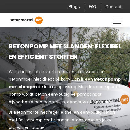
Blogs
FAQ
Contact
BETONPOMP MET SLANGEN: FLEXIBEL
EN EFFICIËNT STORTEN
Wil je beton laten storten op een plek waar een
betonmixer niet direct bij kan? Dan is een
Betonpomp
met slangen
de ideale oplossing. Met deze compacte
pomp wordt beton eenvoudig verpompt naar
bijvoorbeeld een achtertuin, aanbouw of fundering.
Bij Betonmortel.net regel je snel en eenvoudig beton
met Betonpomp met slangen, afgestemd op jouw
project en locatie.