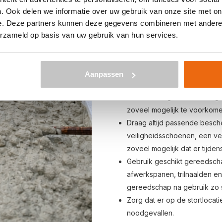
met een aankomst tot ongeve
. Ook delen we informatie over uw gebruik van onze site met on
afgesproken tijdstip.
e. Deze partners kunnen deze gegevens combineren met andere i
De chauffeur bedient de bet
erzameld op basis van uw gebruik van hun services.
het verwerken of storten van
Een betonmixer heeft een be
vrachtwagen. Is de afstand t
Aanpassen
van een mixerpomp? Zorg dan
extra kruiwagen onder de g
zoveel mogelijk te voorkome
Draag altijd passende besc
veiligheidsschoenen, een vei
zoveel mogelijk dat er tijden
Gebruik geschikt gereedsch
afwerkspanen, trilnaalden e
gereedschap na gebruik zo s
Zorg dat er op de stortlocati
noodgevallen.