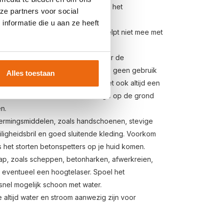
er 45 minuten eerder of later dan het
ze partners voor social
nformatie die u aan ze heeft
onmixer en/of pompmixer, maar helpt niet mee met
 het beton.
reik van maximaal 2,5 meter achter de
ot de stortlocatie groter en maak je geen gebruik
Alles toestaan
 voor voldoende kruiwagens. Zet ook altijd een
oot van de betonmixer om lekkage op de grond
n.
hermingsmiddelen, zoals handschoenen, stevige
ligheidsbril en goed sluitende kleding. Voorkom
s het storten betonspetters op je huid komen.
ap, zoals scheppen, betonharken, afwerkreien,
n eventueel een hoogtelaser. Spoel het
nel mogelijk schoon met water.
e altijd water en stroom aanwezig zijn voor