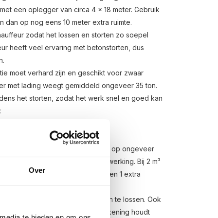
met een oplegger van circa 4 x 18 meter. Gebruik
 dan op nog eens 10 meter extra ruimte.
auffeur zodat het lossen en storten zo soepel
eur heeft veel ervaring met betonstorten, dus
n.
tie moet verhard zijn en geschikt voor zwaar
er met lading weegt gemiddeld ongeveer 35 ton.
dens het storten, zodat het werk snel en goed kan
:
dering
r
ens worden verplaatst? Reken dan op ongeveer
us een extra persoon voor de verwerking. Bij 2 m³
Over
 personen met kruiwagens nodig en 1 extra
.
maar beperkte tijd is om het beton te lossen. Ook
t afwijken. Zorg daarom dat je rekening houdt
 media te bieden en om ons