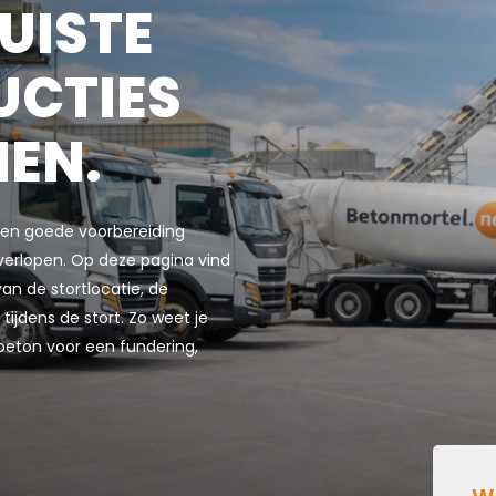
UISTE
UCTIES
MEN.
 een goede voorbereiding
verlopen. Op deze pagina vind
an de stortlocatie, de
jdens de stort. Zo weet je
beton voor een fundering,