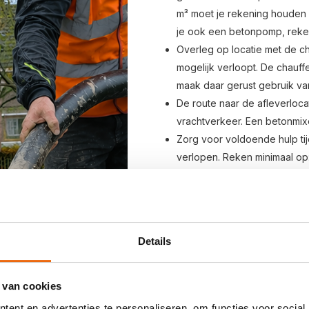
m³ moet je rekening houden 
je ook een betonpomp, reken
Overleg op locatie met de ch
mogelijk verloopt. De chauff
maak daar gerust gebruik va
De route naar de afleverloca
vrachtverkeer. Een betonmix
Zorg voor voldoende hulp tij
verlopen. Reken minimaal op
2 personen voor een fun
3 personen voor een vloe
Moet het beton met kruiwag
1,5 persoon per m³ beton, pl
Details
beton heb je dus ongeveer 3
persoon voor het verwerken
Houd er rekening mee dat er 
 van cookies
kan het exacte aflevermomen
ent en advertenties te personaliseren, om functies voor social