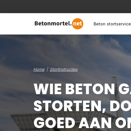
Beton stortservice
Home
Stortinstructies
WIE BETON 
STORTEN, DO
GOED AAN O