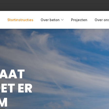
Stortinstructies
Over beton
Projecten
Over on
GAAT
ET ER
M