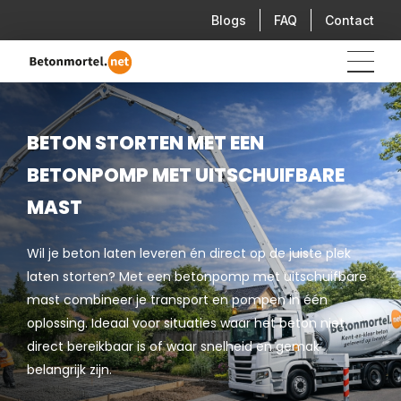
Blogs
FAQ
Contact
BETON STORTEN MET EEN
BETONPOMP MET UITSCHUIFBARE
MAST
Wil je beton laten leveren én direct op de juiste plek
laten storten? Met een betonpomp met uitschuifbare
mast combineer je transport en pompen in één
oplossing. Ideaal voor situaties waar het beton niet
direct bereikbaar is of waar snelheid en gemak
belangrijk zijn.