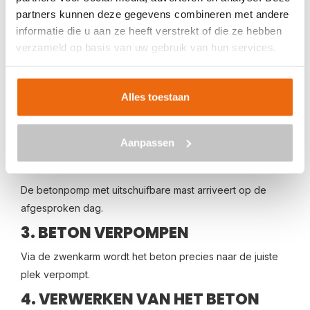
HOE WERKT BETON STORTEN
partners kunnen deze gegevens combineren met andere
MET EEN BETONPOMP MET
informatie die u aan ze heeft verstrekt of die ze hebben
UITSCHUIFBARE MAST?
verzameld op basis van uw gebruik van hun services.
Het proces is eenvoudig en overzichtelijk:
1. OFFERTE AANVRAGEN
Alles toestaan
Je vraagt een offerte aan op basis van jouw postcode en
project.
Aanpassen
2. LEVERING OP LOCATIE
De betonpomp met uitschuifbare mast arriveert op de
afgesproken dag.
3. BETON VERPOMPEN
Via de zwenkarm wordt het beton precies naar de juiste
plek verpompt.
4. VERWERKEN VAN HET BETON