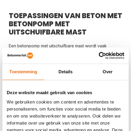
TOEPASSINGEN VAN BETON MET
BETONPOMP MET
UITSCHUIFBARE MAST
Een betonpomp met uitschuifbare mast wordt vaak
ingezet voor:
fundering laten storten
betonvloer laten storten
Toestemming
Details
Over
beton in de tuin storten
aanbouw of uitbouw
Deze website maakt gebruik van cookies
schuur of tuinhuis fundering
We gebruiken cookies om content en advertenties te
bedrijfsvloeren
personaliseren, om functies voor social media te bieden
Voor zowel particulieren als zakelijke projecten is dit een
en om ons websiteverkeer te analyseren. Ook delen we
praktische oplossing.
informatie over uw gebruik van onze site met onze
partners voor social media, adverteren en analyse. Deze