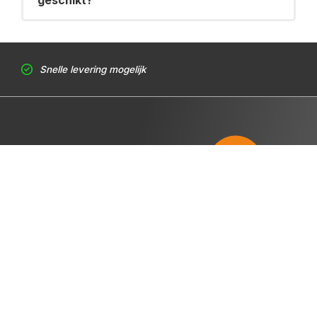
geschikt?
Snelle levering mogelijk
Contact
Over betonstorten
+31 (0)85 - 01 61 716
Retourvoorwaarden
info@betonmortel.net
Annuleringsvoorwaarden
Transport
Hoofdkantoor
IJweg 411