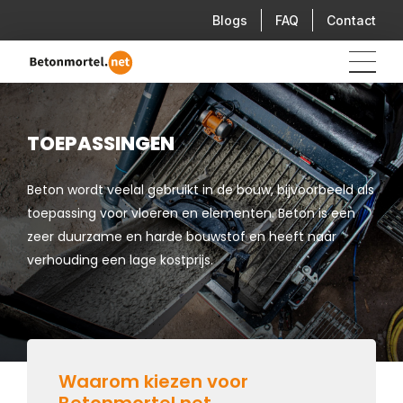
Blogs
FAQ
Contact
TOEPASSINGEN
Beton wordt veelal gebruikt in de bouw, bijvoorbeeld als
toepassing voor vloeren en elementen. Beton is een
zeer duurzame en harde bouwstof en heeft naar
verhouding een lage kostprijs.
Waarom kiezen voor
Betonmortel.net