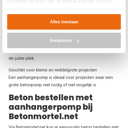
verzameld op basis van uw gebruik van hun services.
plekken worden gestort.
Minder fysieke arbeid
Alles toestaan
Het transport van beton gebeurt volledig via de pomp,
waardoor zwaar handmatig werk wordt beperkt.
Aanpassen
Nauwkeurig storten
De betonmortel kan zeer precies worden aangebracht op
de juiste plek.
Geschikt voor kleine en middelgrote projecten
Een aanhangerpomp is ideaal voor projecten waar een
grote betonpomp niet nodig of niet mogelijk is.
Beton bestellen met
aanhangerpomp bij
Betonmortel.net
Via Betonmortel.net kun je eenvoudig beton bestellen met