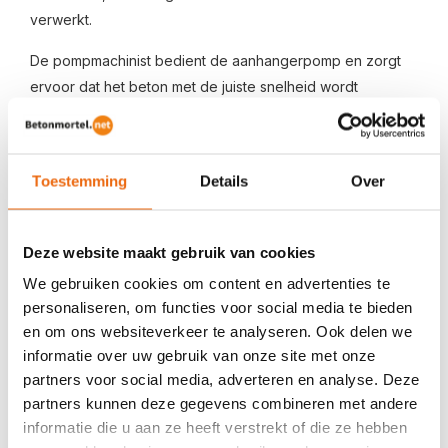
verwerkt.
De pompmachinist bedient de aanhangerpomp en zorgt
ervoor dat het beton met de juiste snelheid wordt
verpompt.
De voordelen van een
aanhangerpomp
Toestemming
Details
Over
Het gebruik van een aanhangerpomp bij beton storten
Deze website maakt gebruik van cookies
biedt verschillende voordelen.
We gebruiken cookies om content en advertenties te
Sneller werken
personaliseren, om functies voor social media te bieden
Doordat het beton direct naar de stortlocatie wordt
en om ons websiteverkeer te analyseren. Ook delen we
gepompt, bespaar je veel tijd ten opzichte van werken
informatie over uw gebruik van onze site met onze
met kruiwagens.
partners voor social media, adverteren en analyse. Deze
partners kunnen deze gegevens combineren met andere
Betere bereikbaarheid
informatie die u aan ze heeft verstrekt of die ze hebben
Met slangen kan beton eenvoudig op moeilijk bereikbare