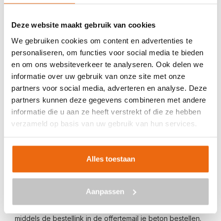
Veilig betalen met:
Deze website maakt gebruik van cookies
We gebruiken cookies om content en advertenties te
personaliseren, om functies voor social media te bieden
en om ons websiteverkeer te analyseren. Ook delen we
informatie over uw gebruik van onze site met onze
BETON BESTELLEN IN AADORP
partners voor social media, adverteren en analyse. Deze
partners kunnen deze gegevens combineren met andere
Ben je op zoek naar een leverancier bij jou in de buurt die
informatie die u aan ze heeft verstrekt of die ze hebben
goedkoop beton kan storten in Aadorp? Dan ben je bij
verzameld op basis van uw gebruik van hun services.
ons aan het juiste adres. Wij bezorgen kant-en-klaar
beton in heel Nederland voor een voordelige prijs. Beton
in Aadorp bestellen is eenvoudig: vraag vrijblijvend een
Alles toestaan
offerte
aan. Vul je postcode, het benodigde aantal m3, het
type beton, de optionele keuze voor een betonpomp en
Aanpassen
je e-mailadres in en ontvang binnen enkele seconden een
gerichte prijs per e-mail voor Aadorp. Aansluitend kun je
middels de bestellink in de offertemail je beton bestellen.