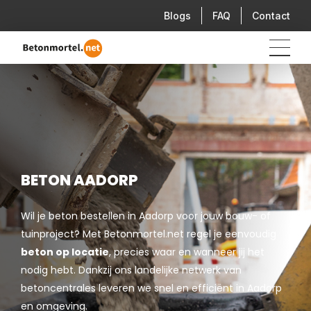
Blogs
FAQ
Contact
BETON AADORP
Wil je beton bestellen in Aadorp voor jouw bouw- of
tuinproject? Met Betonmortel.net regel je eenvoudig
beton op locatie
, precies waar en wanneer jij het
nodig hebt. Dankzij ons landelijke netwerk van
betoncentrales leveren we snel en efficiënt in Aadorp
en omgeving.