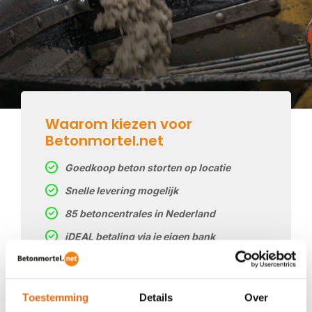
Waarom kiezen voor
Betonmortel.net
Goedkoop beton storten op locatie
Snelle levering mogelijk
85 betoncentrales in Nederland
iDEAL betaling via je eigen bank
Prijs op basis van uw postcode
Regelmatig nieuwe prijzen
Toestemming
Details
Over