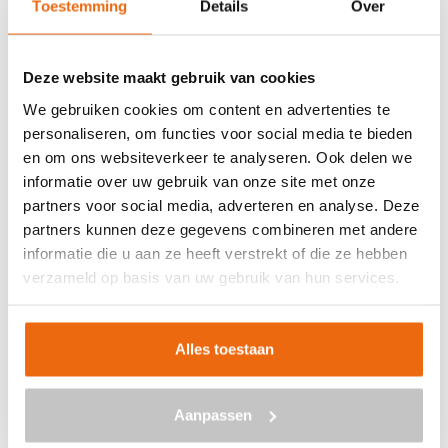
Toestemming
Details
Over
Veilig betalen met:
Deze website maakt gebruik van cookies
We gebruiken cookies om content en advertenties te
personaliseren, om functies voor social media te bieden
en om ons websiteverkeer te analyseren. Ook delen we
BETON BESTELLEN IN
informatie over uw gebruik van onze site met onze
AARTSWOUD
partners voor social media, adverteren en analyse. Deze
partners kunnen deze gegevens combineren met andere
Ben je op zoek naar een leverancier bij jou in de buurt die
informatie die u aan ze heeft verstrekt of die ze hebben
goedkoop beton kan storten in Aartswoud? Dan ben je bij
verzameld op basis van uw gebruik van hun services.
ons aan het juiste adres. Wij bezorgen kant-en-klaar
beton in heel Nederland voor een voordelige prijs. Beton
in Aartswoud bestellen is eenvoudig: vraag vrijblijvend
Alles toestaan
een
offerte
aan. Vul je postcode, het benodigde aantal
m3, het type beton, de optionele keuze voor
Aanpassen
een betonpomp en je e-mailadres in en ontvang binnen
enkele seconden een gerichte prijs per e-mail voor