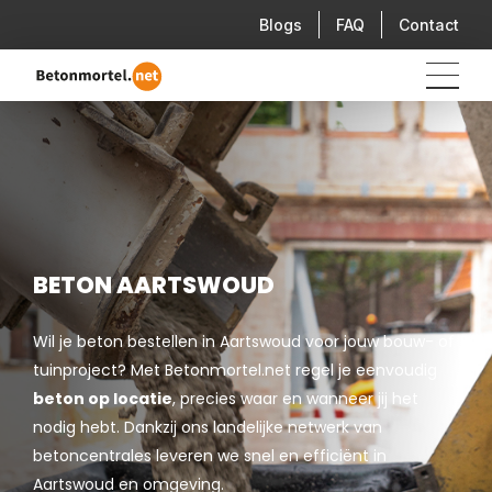
Blogs
FAQ
Contact
BETON AARTSWOUD
Wil je beton bestellen in Aartswoud voor jouw bouw- of
tuinproject? Met Betonmortel.net regel je eenvoudig
beton op locatie
, precies waar en wanneer jij het
nodig hebt. Dankzij ons landelijke netwerk van
betoncentrales leveren we snel en efficiënt in
Aartswoud en omgeving.