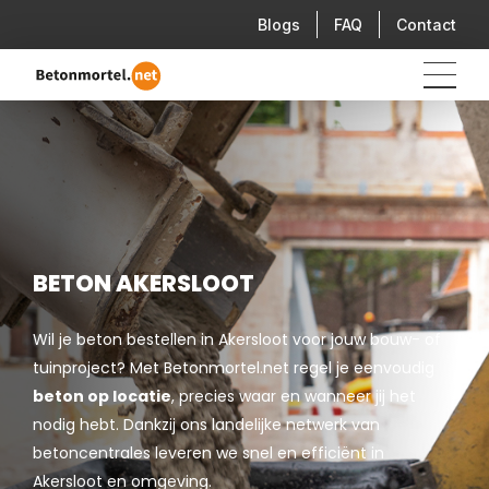
Blogs
FAQ
Contact
BETON AKERSLOOT
Wil je beton bestellen in Akersloot voor jouw bouw- of
tuinproject? Met Betonmortel.net regel je eenvoudig
beton op locatie
, precies waar en wanneer jij het
nodig hebt. Dankzij ons landelijke netwerk van
betoncentrales leveren we snel en efficiënt in
Akersloot en omgeving.