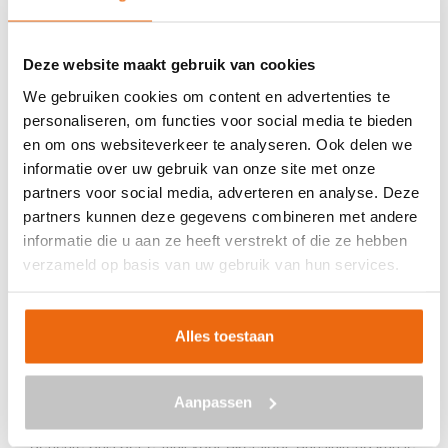
Veilig betalen met:
Deze website maakt gebruik van cookies
We gebruiken cookies om content en advertenties te
personaliseren, om functies voor social media te bieden
en om ons websiteverkeer te analyseren. Ook delen we
BETON BESTELLEN IN
informatie over uw gebruik van onze site met onze
partners voor social media, adverteren en analyse. Deze
AKERSLOOT
partners kunnen deze gegevens combineren met andere
Ben je op zoek naar een leverancier bij jou in de buurt die
informatie die u aan ze heeft verstrekt of die ze hebben
goedkoop beton kan storten in Akersloot? Dan ben je bij
verzameld op basis van uw gebruik van hun services.
ons aan het juiste adres. Wij bezorgen kant-en-klaar
beton in heel Nederland voor een voordelige prijs. Beton
Alles toestaan
in Akersloot bestellen is eenvoudig: vraag vrijblijvend een
offerte
aan. Vul je postcode, het benodigde aantal m3, het
type beton, de optionele keuze voor een betonpomp en
Aanpassen
je e-mailadres in en ontvang binnen enkele seconden een
gerichte prijs per e-mail voor Akersloot. Aansluitend kun je