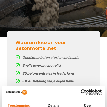
Waarom kiezen voor
Betonmortel.net
Goedkoop beton storten op locatie
Snelle levering mogelijk
85 betoncentrales in Nederland
iDEAL betaling via je eigen bank
Prijs op basis van uw postcode
Regelmatig nieuwe prijzen
Toestemming
Details
Over