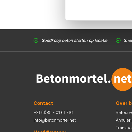
Goedkoop beton storten op locatie
Snel
Contact
Over b
+31 (0)85 - 01 61 716
Retourv
info@betonmortel.net
Annuler
Transpo