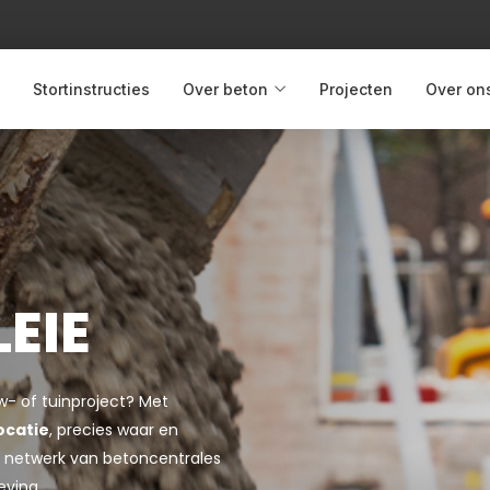
Stortinstructies
Over beton
Projecten
Over on
EIE
uw- of tuinproject? Met
ocatie
, precies waar en
jke netwerk van betoncentrales
eving.