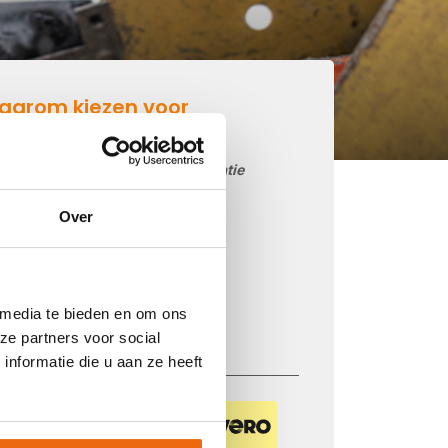
aarom kiezen voor
etonmortel.net
Goedkoop beton storten op locatie
Snelle levering mogelijk
Over
85 betoncentrales in Nederland
iDEAL betaling via je eigen bank
Prijs op basis van uw postcode
 media te bieden en om ons
Regelmatig nieuwe prijzen
ze partners voor social
nformatie die u aan ze heeft
Veilig betalen met: