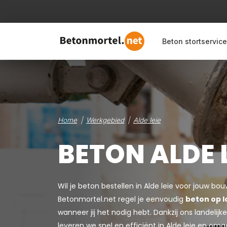
Beton stortservice
Home
Werkgebied
Alde leie
BETON ALDE L
Wil je beton bestellen in Alde leie voor jouw bo
Betonmortel.net regel je eenvoudig
beton op l
wanneer jij het nodig hebt. Dankzij ons landeli
leveren we snel en efficiënt in Alde leie en omg