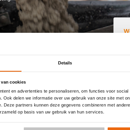
W
B
N ALDE LEIE
Details
 buurt die goedkoop beton kan storten in Alde leie? Dan
 van cookies
 kant-en-klaar beton in heel Nederland voor een voordelige
ent en advertenties te personaliseren, om functies voor social
aag vrijblijvend een
offerte
aan. Vul je postcode, het
. Ook delen we informatie over uw gebruik van onze site met on
le keuze voor een betonpomp en je e-mailadres in en
e. Deze partners kunnen deze gegevens combineren met andere i
 per e-mail voor Alde leie. Aansluitend kun je middels de
erzameld op basis van uw gebruik van hun services.
ering in Alde leie is al mogelijk in 3 werkdagen. Weet je niet
or de berekening:
Hoeveelheid berekenen
.