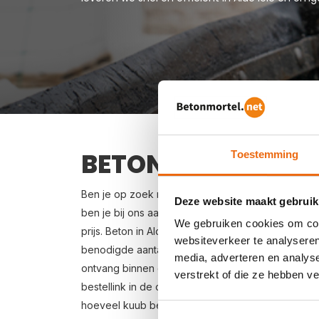
BETON BESTELLEN I
Toestemming
Ben je op zoek naar een leverancier bij jou in de
Deze website maakt gebruik
ben je bij ons aan het juiste adres. Wij bezorgen
We gebruiken cookies om cont
prijs. Beton in Alde leie bestellen is eenvoudig: vr
websiteverkeer te analyseren
benodigde aantal m3, het type beton, de optione
media, adverteren en analys
ontvang binnen enkele seconden een gerichte prijs
verstrekt of die ze hebben v
bestellink in de offertemail je beton bestellen. Lev
hoeveel kuub betonspecie je nodig hebt? Zie vo