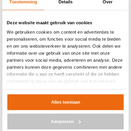
Toestemming
Details
Over
Veilig betalen met:
Deze website maakt gebruik van cookies
We gebruiken cookies om content en advertenties te
personaliseren, om functies voor social media te bieden
en om ons websiteverkeer te analyseren. Ook delen we
BETON BESTELLEN IN
informatie over uw gebruik van onze site met onze
AMMERZODEN
partners voor social media, adverteren en analyse. Deze
partners kunnen deze gegevens combineren met andere
Ben je op zoek naar een leverancier bij jou in de buurt die
informatie die u aan ze heeft verstrekt of die ze hebben
goedkoop beton kan storten in Ammerzoden? Dan ben je
verzameld op basis van uw gebruik van hun services.
bij ons aan het juiste adres. Wij bezorgen kant-en-klaar
beton in heel Nederland voor een voordelige prijs. Beton
in Ammerzoden bestellen is eenvoudig: vraag vrijblijvend
Alles toestaan
een
offerte
aan. Vul je postcode, het benodigde aantal
m3, het type beton, de optionele keuze voor
Aanpassen
een betonpomp en je e-mailadres in en ontvang binnen
enkele seconden een gerichte prijs per e-mail voor