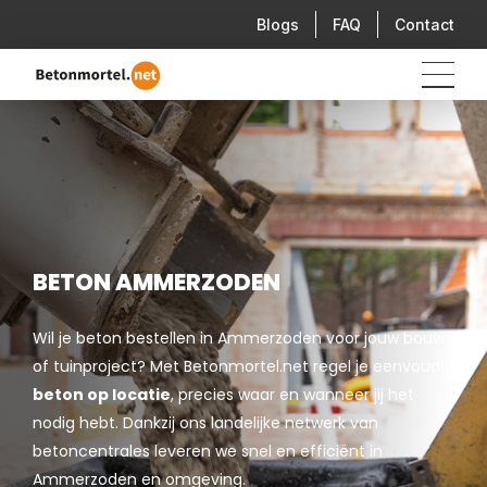
Blogs
FAQ
Contact
BETON AMMERZODEN
Wil je beton bestellen in Ammerzoden voor jouw bouw-
of tuinproject? Met Betonmortel.net regel je eenvoudig
beton op locatie
, precies waar en wanneer jij het
nodig hebt. Dankzij ons landelijke netwerk van
betoncentrales leveren we snel en efficiënt in
Ammerzoden en omgeving.