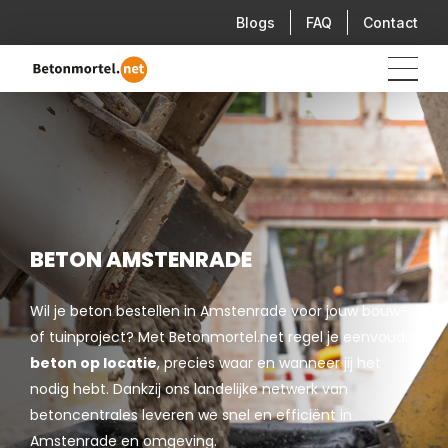
Blogs
FAQ
Contact
BETON AMSTENRADE
Wil je beton bestellen in Amstenrade voor jouw bouw-
of tuinproject? Met Betonmortel.net regel je eenvoudig
beton op locatie
, precies waar en wanneer jij het
nodig hebt. Dankzij ons landelijke netwerk van
betoncentrales leveren we snel en efficiënt in
Amstenrade en omgeving.