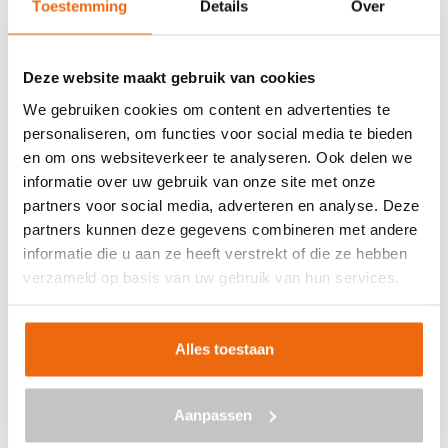
Toestemming
Details
Over
Veilig betalen met:
Deze website maakt gebruik van cookies
We gebruiken cookies om content en advertenties te
personaliseren, om functies voor social media te bieden
en om ons websiteverkeer te analyseren. Ook delen we
BETON BESTELLEN IN
informatie over uw gebruik van onze site met onze
AMSTENRADE
partners voor social media, adverteren en analyse. Deze
partners kunnen deze gegevens combineren met andere
Ben je op zoek naar een leverancier bij jou in de buurt die
informatie die u aan ze heeft verstrekt of die ze hebben
goedkoop beton kan storten in Amstenrade? Dan ben je
verzameld op basis van uw gebruik van hun services.
bij ons aan het juiste adres. Wij bezorgen kant-en-klaar
beton in heel Nederland voor een voordelige prijs. Beton
in Amstenrade bestellen is eenvoudig: vraag vrijblijvend
Alles toestaan
een
offerte
aan. Vul je postcode, het benodigde aantal
m3, het type beton, de optionele keuze voor
Aanpassen
een betonpomp en je e-mailadres in en ontvang binnen
enkele seconden een gerichte prijs per e-mail voor