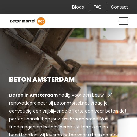
Blogs
FAQ
Contact
BETON AMSTERDAM
Beton in Amsterdam
nodig voor een bouw- of
renovatieproject? Bij Betonmortel.net vraag je
eenvoudig een vrijblijvende offerte aan voor beton dat
perfect aansluit op jouw werkzaamheden. Van
funderingen en betonvloeren tot terrassen en
bedrijfshallen, wij leveren beton voor uiteenlopende