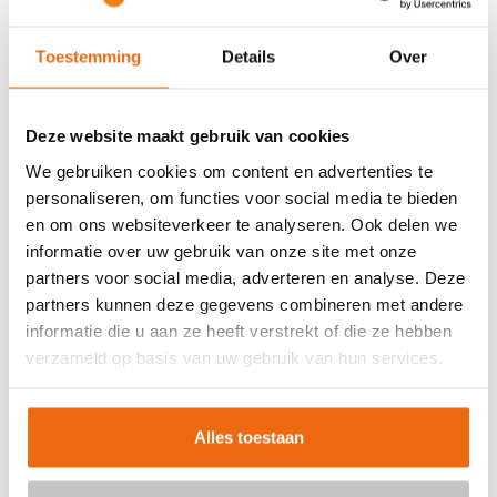
een vrijblijvende prijsopgave per e-mail. Na ontvangst van
de offerte kun je jouw bestelling eenvoudig online
Toestemming
Details
Over
afronden. Het proces bestaat uit de volgende stappen:
Vul je postcode in voor levering in Amsterdam
Deze website maakt gebruik van cookies
Geef het benodigde aantal m³ beton door
We gebruiken cookies om content en advertenties te
Kies de gewenste betonsoort
personaliseren, om functies voor social media te bieden
Voeg eventueel een betonpomp toe aan de aanvraag
en om ons websiteverkeer te analyseren. Ook delen we
Ontvang direct een vrijblijvende offerte per e-mail
informatie over uw gebruik van onze site met onze
partners voor social media, adverteren en analyse. Deze
In veel gevallen kan het beton al binnen enkele
partners kunnen deze gegevens combineren met andere
werkdagen worden geleverd. Hierdoor kun je snel verder
informatie die u aan ze heeft verstrekt of die ze hebben
met de uitvoering van jouw project.
verzameld op basis van uw gebruik van hun services.
WAT ZIJN DE VOORDELEN VAN
BETONMORTEL.NET?
Alles toestaan
Wanneer je beton bestelt, wil je zeker weten dat alles