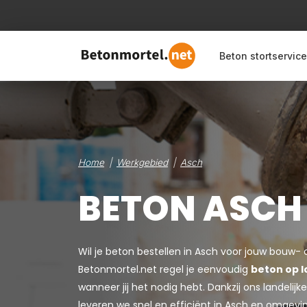
Beton stortservice
Home
Werkgebied
Asch
BETON ASCH
Wil je beton bestellen in Asch voor jouw bouw- 
Betonmortel.net regel je eenvoudig
beton op l
wanneer jij het nodig hebt. Dankzij ons landeli
leveren we snel en efficiënt in Asch en omgevin