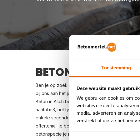
BETON BESTELLEN 
Toestemming
Ben je op zoek naar een leverancier bij jou in de
Deze website maakt gebruik
bij ons aan het juiste adres. Wij bezorgen kant-en
We gebruiken cookies om cont
Beton in Asch bestellen is eenvoudig: vraag vrijbl
websiteverkeer te analyseren
aantal m3, het type beton, de optionele keuze vo
media, adverteren en analys
enkele seconden een gerichte prijs per e-mail voor
verstrekt of die ze hebben v
offertemail je beton bestellen. Levering in Asch is
betonspecie je nodig hebt? Zie voor de berekeni