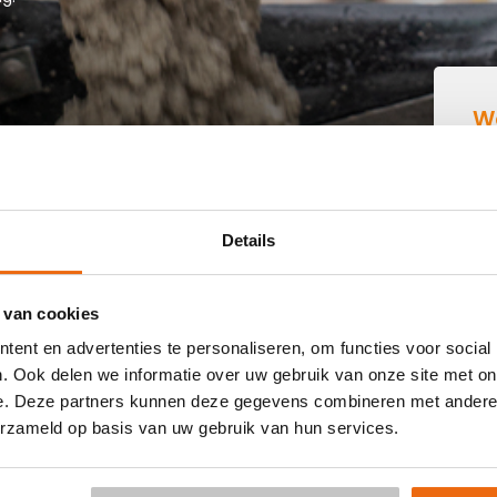
W
B
IN ASCH
Details
 buurt die goedkoop beton kan storten in Asch? Dan ben je
 van cookies
-klaar beton in heel Nederland voor een voordelige prijs.
ent en advertenties te personaliseren, om functies voor social
ijvend een
offerte
aan. Vul je postcode, het benodigde
. Ook delen we informatie over uw gebruik van onze site met on
or een betonpomp en je e-mailadres in en ontvang binnen
e. Deze partners kunnen deze gegevens combineren met andere i
 Asch. Aansluitend kun je middels de bestellink in de
erzameld op basis van uw gebruik van hun services.
 al mogelijk in 3 werkdagen. Weet je niet hoeveel kuub
ng:
Hoeveelheid berekenen
.