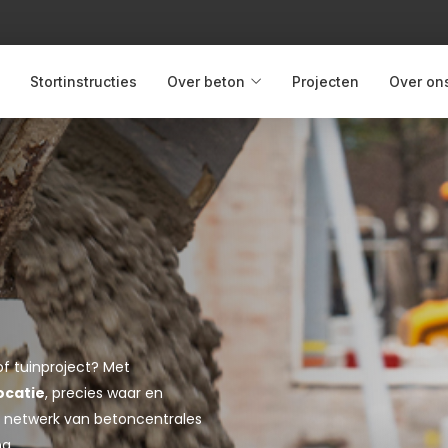
Stortinstructies
Over beton
Projecten
Over on
of tuinproject? Met
ocatie
, precies waar en
jke netwerk van betoncentrales
g.