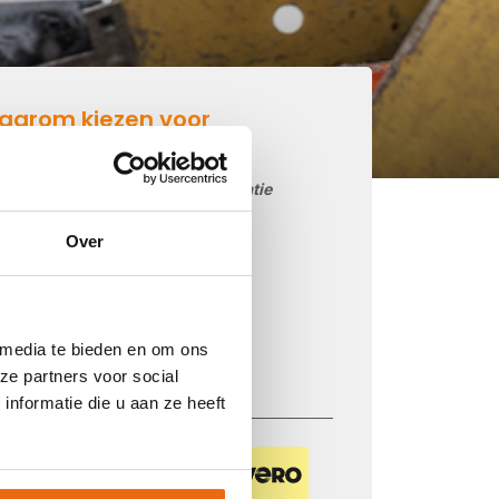
aarom kiezen voor
etonmortel.net
Goedkoop beton storten op locatie
Snelle levering mogelijk
Over
85 betoncentrales in Nederland
iDEAL betaling via je eigen bank
Prijs op basis van uw postcode
 media te bieden en om ons
Regelmatig nieuwe prijzen
ze partners voor social
nformatie die u aan ze heeft
Veilig betalen met: