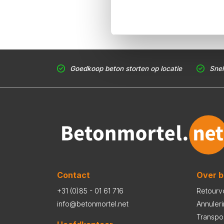
Goedkoop beton storten op locatie
Snel
Contact
Over b
+31 (0)85 - 01 61 716
Retourv
info@betonmortel.net
Annuler
Transpo