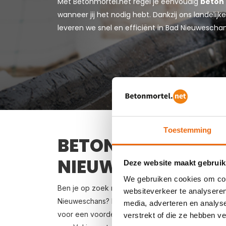
Met Betonmortel.net regel je eenvoudig
beton 
wanneer jij het nodig hebt. Dankzij ons landeli
leveren we snel en efficiënt in Bad Nieuwesch
Toestemming
BETON BESTELLEN 
NIEUWESCHANS
Deze website maakt gebruik
We gebruiken cookies om cont
Ben je op zoek naar een leverancier bij jou in de
websiteverkeer te analyseren
Nieuweschans? Dan ben je bij ons aan het juiste a
media, adverteren en analys
voor een voordelige prijs. Beton in Bad Nieuwesch
verstrekt of die ze hebben v