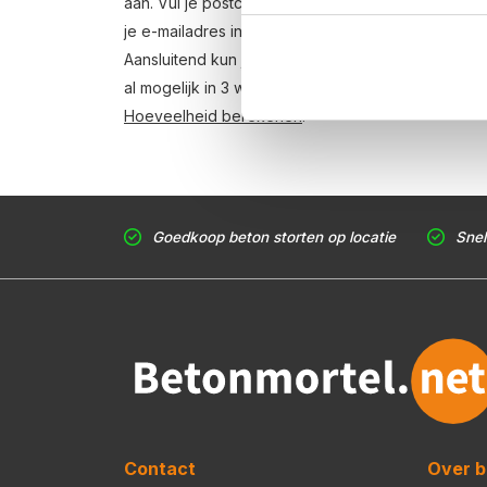
aan. Vul je postcode, het benodigde aantal m3, 
je e-mailadres in en ontvang binnen enkele secon
Aansluitend kun je middels de bestellink in de off
al mogelijk in 3 werkdagen. Weet je niet hoeveel
Hoeveelheid berekenen
.
Goedkoop beton storten op locatie
Snel
Contact
Over b