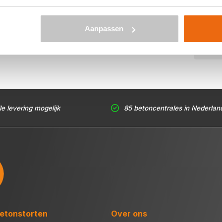
het type beton, de optionele keuze voor een betonpomp en
den een gerichte prijs per e-mail voor Bad Nieuweschans.
ertemail je beton bestellen. Levering in Bad Nieuweschans is
Aanpassen
 kuub betonspecie je nodig hebt? Zie voor de berekening:
le levering mogelijk
85 betoncentrales in Nederlan
etonstorten
Over ons