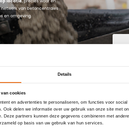
op locatie
, precies waar en
jke netwerk van betoncentrales
ans en omgeving.
W
B
Details
IN BAD
 van cookies
ent en advertenties te personaliseren, om functies voor social
 buurt die goedkoop beton kan storten in Bad
. Ook delen we informatie over uw gebruik van onze site met on
dres. Wij bezorgen kant-en-klaar beton in heel Nederland
e. Deze partners kunnen deze gegevens combineren met andere i
ans bestellen is eenvoudig: vraag vrijblijvend een
offerte
erzameld op basis van uw gebruik van hun services.