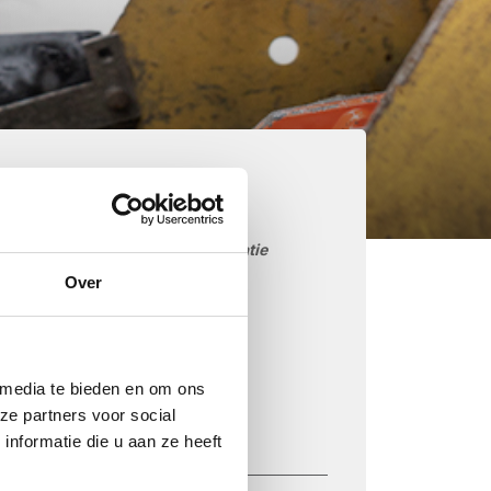
aarom kiezen voor
etonmortel.net
Goedkoop beton storten op locatie
Over
Snelle levering mogelijk
85 betoncentrales in Nederland
iDEAL betaling via je eigen bank
 media te bieden en om ons
Prijs op basis van uw postcode
ze partners voor social
Regelmatig nieuwe prijzen
nformatie die u aan ze heeft