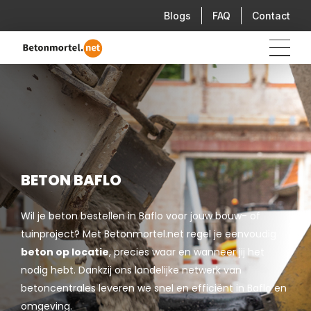
Blogs
FAQ
Contact
BETON BAFLO
Wil je beton bestellen in Baflo voor jouw bouw- of
tuinproject? Met Betonmortel.net regel je eenvoudig
beton op locatie
, precies waar en wanneer jij het
nodig hebt. Dankzij ons landelijke netwerk van
betoncentrales leveren we snel en efficiënt in Baflo en
omgeving.