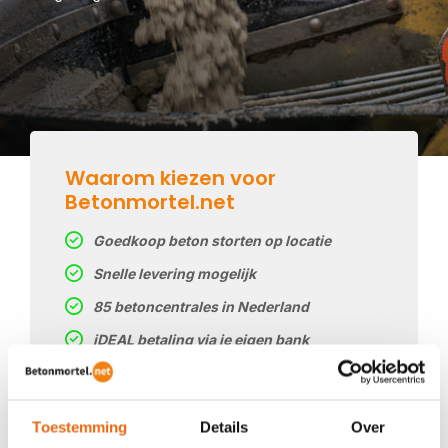
Waarom kiezen voor
Betonmortel.net
Goedkoop beton storten op locatie
Snelle levering mogelijk
85 betoncentrales in Nederland
iDEAL betaling via je eigen bank
Prijs op basis van uw postcode
Regelmatig nieuwe prijzen
Toestemming
Details
Over