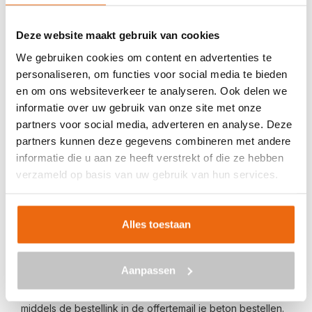
Veilig betalen met:
Deze website maakt gebruik van cookies
We gebruiken cookies om content en advertenties te
personaliseren, om functies voor social media te bieden
en om ons websiteverkeer te analyseren. Ook delen we
informatie over uw gebruik van onze site met onze
BETON BESTELLEN IN BAFLO
partners voor social media, adverteren en analyse. Deze
partners kunnen deze gegevens combineren met andere
Ben je op zoek naar een leverancier bij jou in de buurt die
informatie die u aan ze heeft verstrekt of die ze hebben
goedkoop beton kan storten in Baflo? Dan ben je bij ons
verzameld op basis van uw gebruik van hun services.
aan het juiste adres. Wij bezorgen kant-en-klaar beton in
heel Nederland voor een voordelige prijs. Beton in Baflo
bestellen is eenvoudig: vraag vrijblijvend een
offerte
aan.
Alles toestaan
Vul je postcode, het benodigde aantal m3, het type beton,
de optionele keuze voor een betonpomp en je e-
Aanpassen
mailadres in en ontvang binnen enkele seconden een
gerichte prijs per e-mail voor Baflo. Aansluitend kun je
middels de bestellink in de offertemail je beton bestellen.