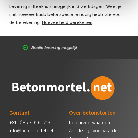
Levering in Beek is al mogelijk in 3 werkdagen. Weet je
niet hoeveel kuub betonspecie je nodig hebt? Zie voor
de berekening:
Hoeveelheid berekenen
.
Snelle levering mogelijk
Contact
Over betonstorten
+31 (0)85 - 01 61 716
Retourvoorwaarden
info@betonmortel.net
Annuleringsvoorwaarden