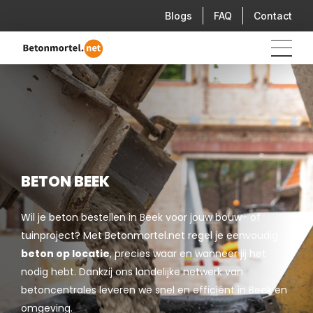
Blogs
FAQ
Contact
BETON BEEK
Wil je beton bestellen in Beek voor jouw bouw- of
tuinproject? Met Betonmortel.net regel je eenvoudig
beton op locatie
, precies waar en wanneer jij het
nodig hebt. Dankzij ons landelijke netwerk van
betoncentrales leveren we snel en efficiënt in Beek en
omgeving.