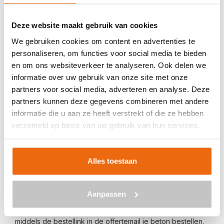
Veilig betalen met:
Deze website maakt gebruik van cookies
We gebruiken cookies om content en advertenties te
personaliseren, om functies voor social media te bieden
en om ons websiteverkeer te analyseren. Ook delen we
informatie over uw gebruik van onze site met onze
BETON BESTELLEN IN BEEK
partners voor social media, adverteren en analyse. Deze
partners kunnen deze gegevens combineren met andere
Ben je op zoek naar een leverancier bij jou in de buurt die
informatie die u aan ze heeft verstrekt of die ze hebben
goedkoop beton kan storten in Beek? Dan ben je bij ons
verzameld op basis van uw gebruik van hun services.
aan het juiste adres. Wij bezorgen kant-en-klaar beton in
heel Nederland voor een voordelige prijs. Beton in Beek
bestellen is eenvoudig: vraag vrijblijvend een
offerte
aan.
Alles toestaan
Vul je postcode, het benodigde aantal m3, het type beton,
de optionele keuze voor een betonpomp en je e-
Aanpassen
mailadres in en ontvang binnen enkele seconden een
gerichte prijs per e-mail voor Beek. Aansluitend kun je
middels de bestellink in de offertemail je beton bestellen.