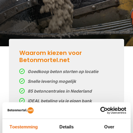
Waarom kiezen voor
Betonmortel.net
Goedkoop beton storten op locatie
Snelle levering mogelijk
85 betoncentrales in Nederland
iDEAL betaling via je eigen bank
Prijs op basis van uw postcode
Regelmatig nieuwe prijzen
Toestemming
Details
Over