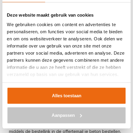
Veilig betalen met:
Deze website maakt gebruik van cookies
We gebruiken cookies om content en advertenties te
personaliseren, om functies voor social media te bieden
en om ons websiteverkeer te analyseren. Ook delen we
informatie over uw gebruik van onze site met onze
BETON BESTELLEN IN BEMMEL
partners voor social media, adverteren en analyse. Deze
partners kunnen deze gegevens combineren met andere
Ben je op zoek naar een leverancier bij jou in de buurt die
informatie die u aan ze heeft verstrekt of die ze hebben
goedkoop beton kan storten in Bemmel? Dan ben je bij
verzameld op basis van uw gebruik van hun services.
ons aan het juiste adres. Wij bezorgen kant-en-klaar
beton in heel Nederland voor een voordelige prijs. Beton
in Bemmel bestellen is eenvoudig: vraag vrijblijvend een
Alles toestaan
offerte
aan. Vul je postcode, het benodigde aantal m3, het
type beton, de optionele keuze voor een betonpomp en
Aanpassen
je e-mailadres in en ontvang binnen enkele seconden een
gerichte prijs per e-mail voor Bemmel. Aansluitend kun je
middels de bestellink in de offertemail je beton bestellen.