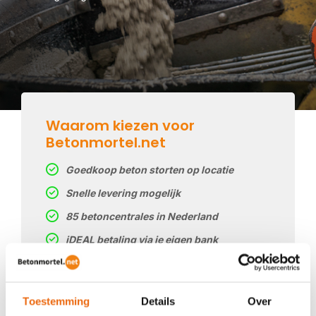
Waarom kiezen voor
Betonmortel.net
Goedkoop beton storten op locatie
Snelle levering mogelijk
85 betoncentrales in Nederland
iDEAL betaling via je eigen bank
Prijs op basis van uw postcode
Regelmatig nieuwe prijzen
Toestemming
Details
Over