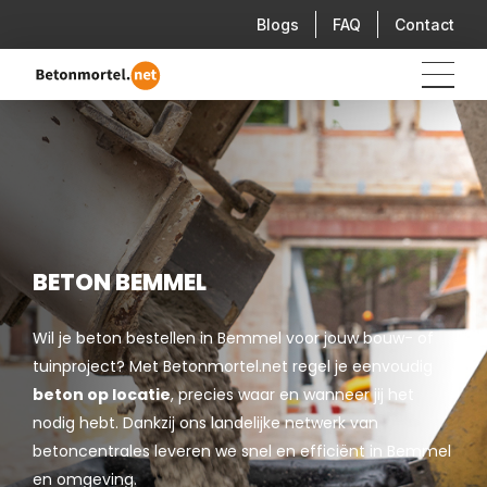
Blogs
FAQ
Contact
BETON BEMMEL
Wil je beton bestellen in Bemmel voor jouw bouw- of
tuinproject? Met Betonmortel.net regel je eenvoudig
beton op locatie
, precies waar en wanneer jij het
nodig hebt. Dankzij ons landelijke netwerk van
betoncentrales leveren we snel en efficiënt in Bemmel
en omgeving.