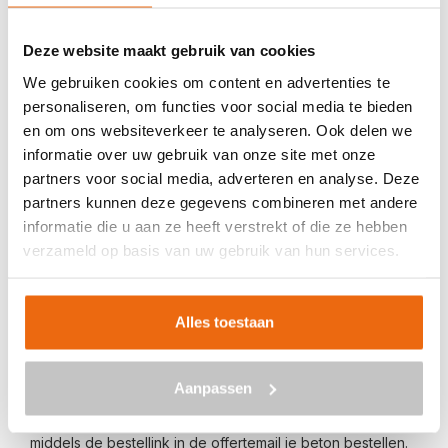
Veilig betalen met:
Deze website maakt gebruik van cookies
We gebruiken cookies om content en advertenties te
personaliseren, om functies voor social media te bieden
en om ons websiteverkeer te analyseren. Ook delen we
informatie over uw gebruik van onze site met onze
BETON BESTELLEN IN BERKHOUT
partners voor social media, adverteren en analyse. Deze
partners kunnen deze gegevens combineren met andere
Ben je op zoek naar een leverancier bij jou in de buurt die
informatie die u aan ze heeft verstrekt of die ze hebben
goedkoop beton kan storten in Berkhout? Dan ben je bij
verzameld op basis van uw gebruik van hun services.
ons aan het juiste adres. Wij bezorgen kant-en-klaar
beton in heel Nederland voor een voordelige prijs. Beton
in Berkhout bestellen is eenvoudig: vraag vrijblijvend een
Alles toestaan
offerte
aan. Vul je postcode, het benodigde aantal m3, het
type beton, de optionele keuze voor een betonpomp en
Aanpassen
je e-mailadres in en ontvang binnen enkele seconden een
gerichte prijs per e-mail voor Berkhout. Aansluitend kun je
middels de bestellink in de offertemail je beton bestellen.