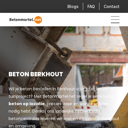
Blogs
FAQ
Contact
BETON BERKHOUT
Wil je beton bestellen in Berkhout voor jouw bouw- of
tuinproject? Met Betonmortel.net regel je eenvoudig
beton op locatie
, precies waar en wanneer jij het
nodig hebt. Dankzij ons landelijke netwerk van
betoncentrales leveren we snel en efficiënt in Berkhout
en omgeving.