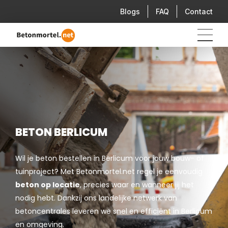
Blogs
FAQ
Contact
BETON BERLICUM
Wil je beton bestellen in Berlicum voor jouw bouw- of
tuinproject? Met Betonmortel.net regel je eenvoudig
beton op locatie
, precies waar en wanneer jij het
nodig hebt. Dankzij ons landelijke netwerk van
betoncentrales leveren we snel en efficiënt in Berlicum
en omgeving.