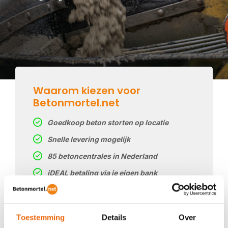
Waarom kiezen voor
Betonmortel.net
Goedkoop beton storten op locatie
Snelle levering mogelijk
85 betoncentrales in Nederland
iDEAL betaling via je eigen bank
Prijs op basis van uw postcode
Regelmatig nieuwe prijzen
Toestemming
Details
Over