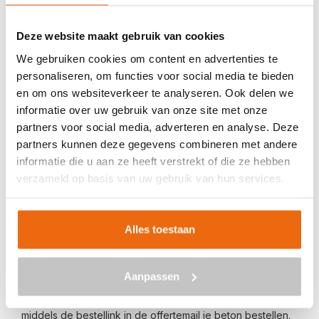
Veilig betalen met:
Deze website maakt gebruik van cookies
We gebruiken cookies om content en advertenties te
personaliseren, om functies voor social media te bieden
en om ons websiteverkeer te analyseren. Ook delen we
informatie over uw gebruik van onze site met onze
BETON BESTELLEN IN BERLICUM
partners voor social media, adverteren en analyse. Deze
partners kunnen deze gegevens combineren met andere
Ben je op zoek naar een leverancier bij jou in de buurt die
informatie die u aan ze heeft verstrekt of die ze hebben
goedkoop beton kan storten in Berlicum? Dan ben je bij
verzameld op basis van uw gebruik van hun services.
ons aan het juiste adres. Wij bezorgen kant-en-klaar
beton in heel Nederland voor een voordelige prijs. Beton
in Berlicum bestellen is eenvoudig: vraag vrijblijvend een
Alles toestaan
offerte
aan. Vul je postcode, het benodigde aantal m3, het
type beton, de optionele keuze voor een betonpomp en
Aanpassen
je e-mailadres in en ontvang binnen enkele seconden een
gerichte prijs per e-mail voor Berlicum. Aansluitend kun je
middels de bestellink in de offertemail je beton bestellen.