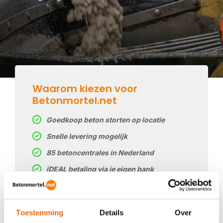
Waarom kiezen voor
Betonmortel.net
Goedkoop beton storten op locatie
Snelle levering mogelijk
85 betoncentrales in Nederland
iDEAL betaling via je eigen bank
Prijs op basis van uw postcode
Regelmatig nieuwe prijzen
Toestemming
Details
Over