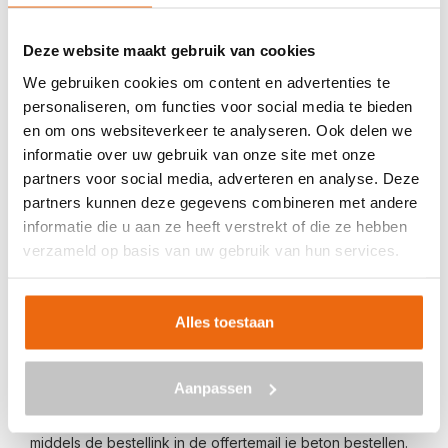
Veilig betalen met:
Deze website maakt gebruik van cookies
We gebruiken cookies om content en advertenties te
personaliseren, om functies voor social media te bieden
en om ons websiteverkeer te analyseren. Ook delen we
informatie over uw gebruik van onze site met onze
BETON BESTELLEN IN BERLTSUM
partners voor social media, adverteren en analyse. Deze
partners kunnen deze gegevens combineren met andere
Ben je op zoek naar een leverancier bij jou in de buurt die
informatie die u aan ze heeft verstrekt of die ze hebben
goedkoop beton kan storten in Berltsum? Dan ben je bij
verzameld op basis van uw gebruik van hun services.
ons aan het juiste adres. Wij bezorgen kant-en-klaar
beton in heel Nederland voor een voordelige prijs. Beton
in Berltsum bestellen is eenvoudig: vraag vrijblijvend een
Alles toestaan
offerte
aan. Vul je postcode, het benodigde aantal m3, het
type beton, de optionele keuze voor een betonpomp en
Aanpassen
je e-mailadres in en ontvang binnen enkele seconden een
gerichte prijs per e-mail voor Berltsum. Aansluitend kun je
middels de bestellink in de offertemail je beton bestellen.