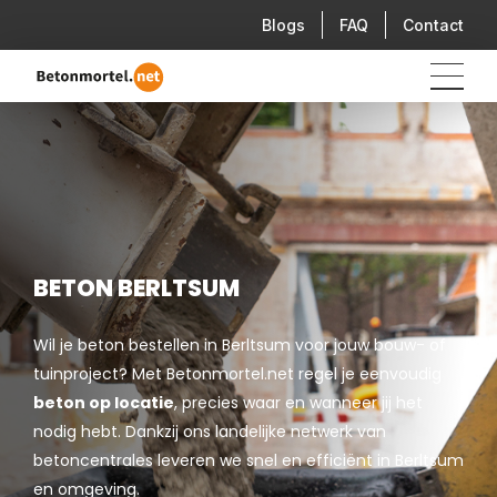
Blogs
FAQ
Contact
BETON BERLTSUM
Wil je beton bestellen in Berltsum voor jouw bouw- of
tuinproject? Met Betonmortel.net regel je eenvoudig
beton op locatie
, precies waar en wanneer jij het
nodig hebt. Dankzij ons landelijke netwerk van
betoncentrales leveren we snel en efficiënt in Berltsum
en omgeving.