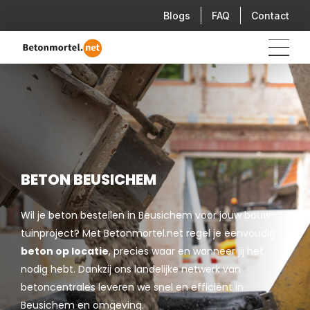
Blogs
FAQ
Contact
BETON BEUSICHEM
Wil je beton bestellen in Beusichem voor jouw bouw- of
tuinproject? Met Betonmortel.net regel je eenvoudig
beton op locatie
, precies waar en wanneer jij het
nodig hebt. Dankzij ons landelijke netwerk van
betoncentrales leveren we snel en efficiënt in
Beusichem en omgeving.