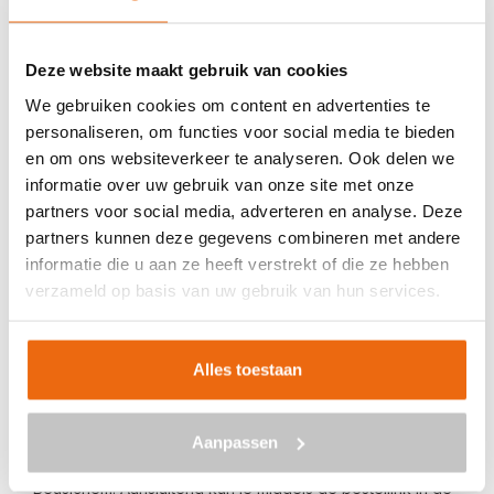
Veilig betalen met:
Deze website maakt gebruik van cookies
We gebruiken cookies om content en advertenties te
personaliseren, om functies voor social media te bieden
en om ons websiteverkeer te analyseren. Ook delen we
BETON BESTELLEN IN BEUSICHEM
informatie over uw gebruik van onze site met onze
partners voor social media, adverteren en analyse. Deze
Ben je op zoek naar een leverancier bij jou in de buurt die
partners kunnen deze gegevens combineren met andere
goedkoop beton kan storten in Beusichem? Dan ben je bij
informatie die u aan ze heeft verstrekt of die ze hebben
ons aan het juiste adres. Wij bezorgen kant-en-klaar
verzameld op basis van uw gebruik van hun services.
beton in heel Nederland voor een voordelige prijs. Beton
in Beusichem bestellen is eenvoudig: vraag vrijblijvend
Alles toestaan
een
offerte
aan. Vul je postcode, het benodigde aantal
m3, het type beton, de optionele keuze voor
een betonpomp en je e-mailadres in en ontvang binnen
Aanpassen
enkele seconden een gerichte prijs per e-mail voor
Beusichem. Aansluitend kun je middels de bestellink in de