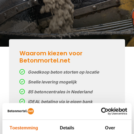
Waarom kiezen voor
Betonmortel.net
Goedkoop beton storten op locatie
Snelle levering mogelijk
85 betoncentrales in Nederland
iDEAL betaling via je eigen bank
Prijs op basis van uw postcode
Regelmatig nieuwe prijzen
Toestemming
Details
Over