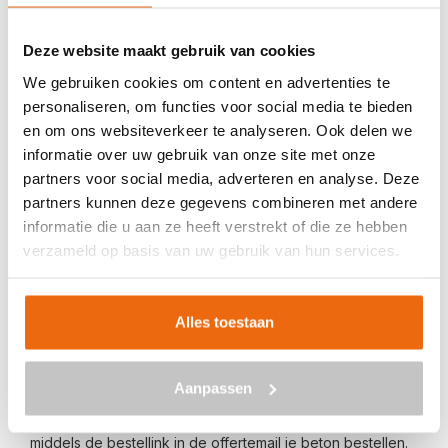
Veilig betalen met:
Deze website maakt gebruik van cookies
We gebruiken cookies om content en advertenties te
personaliseren, om functies voor social media te bieden
en om ons websiteverkeer te analyseren. Ook delen we
informatie over uw gebruik van onze site met onze
BETON BESTELLEN IN BLEISWIJK
partners voor social media, adverteren en analyse. Deze
partners kunnen deze gegevens combineren met andere
Ben je op zoek naar een leverancier bij jou in de buurt die
informatie die u aan ze heeft verstrekt of die ze hebben
goedkoop beton kan storten in Bleiswijk? Dan ben je bij
verzameld op basis van uw gebruik van hun services.
ons aan het juiste adres. Wij bezorgen kant-en-klaar
beton in heel Nederland voor een voordelige prijs. Beton
in Bleiswijk bestellen is eenvoudig: vraag vrijblijvend een
Alles toestaan
offerte
aan. Vul je postcode, het benodigde aantal m3, het
type beton, de optionele keuze voor een betonpomp en
Aanpassen
je e-mailadres in en ontvang binnen enkele seconden een
gerichte prijs per e-mail voor Bleiswijk. Aansluitend kun je
middels de bestellink in de offertemail je beton bestellen.