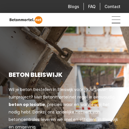
Blogs
FAQ
Contact
BETON BLEISWIJK
Wil je beton bestellen in Bleiswijk voor jouw bouw- of
tuinproject? Met Betonmortel.net regel je eenvoudig
beton op locatie
, precies waar en wanneer jij het
nodig hebt. Dankzij ons landelijke netwerk van
betoncentrales leveren we snel en efficiënt in Bleiswijk
en omgeving.