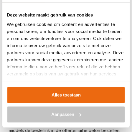
Veilig betalen met:
Deze website maakt gebruik van cookies
We gebruiken cookies om content en advertenties te
personaliseren, om functies voor social media te bieden
en om ons websiteverkeer te analyseren. Ook delen we
informatie over uw gebruik van onze site met onze
BETON BESTELLEN IN BLIJE
partners voor social media, adverteren en analyse. Deze
partners kunnen deze gegevens combineren met andere
Ben je op zoek naar een leverancier bij jou in de buurt die
informatie die u aan ze heeft verstrekt of die ze hebben
goedkoop beton kan storten in Blije? Dan ben je bij ons
verzameld op basis van uw gebruik van hun services.
aan het juiste adres. Wij bezorgen kant-en-klaar beton in
heel Nederland voor een voordelige prijs. Beton in Blije
bestellen is eenvoudig: vraag vrijblijvend een
offerte
aan.
Alles toestaan
Vul je postcode, het benodigde aantal m3, het type beton,
de optionele keuze voor een betonpomp en je e-
Aanpassen
mailadres in en ontvang binnen enkele seconden een
gerichte prijs per e-mail voor Blije. Aansluitend kun je
middels de bestellink in de offertemail je beton bestellen.