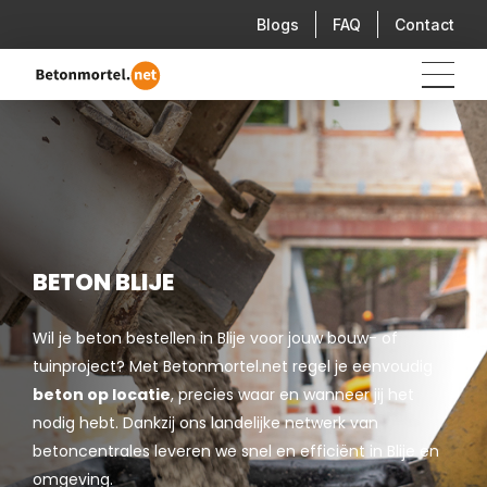
Blogs
FAQ
Contact
BETON BLIJE
Wil je beton bestellen in Blije voor jouw bouw- of
tuinproject? Met Betonmortel.net regel je eenvoudig
beton op locatie
, precies waar en wanneer jij het
nodig hebt. Dankzij ons landelijke netwerk van
betoncentrales leveren we snel en efficiënt in Blije en
omgeving.