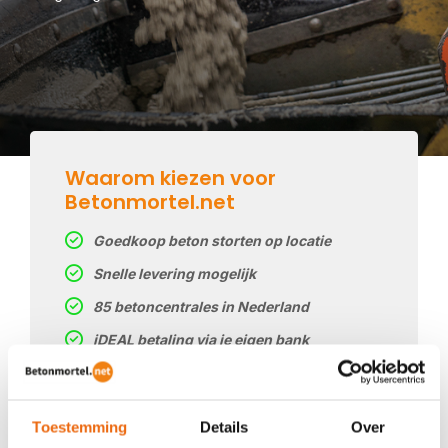
Waarom kiezen voor
Betonmortel.net
Goedkoop beton storten op locatie
Snelle levering mogelijk
85 betoncentrales in Nederland
iDEAL betaling via je eigen bank
Prijs op basis van uw postcode
Regelmatig nieuwe prijzen
Toestemming
Details
Over