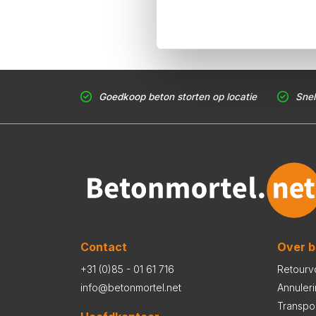
Goedkoop beton storten op locatie
Snel
Contact
Over b
+31 (0)85 - 01 61 716
Retourv
info@betonmortel.net
Annuler
Transpo