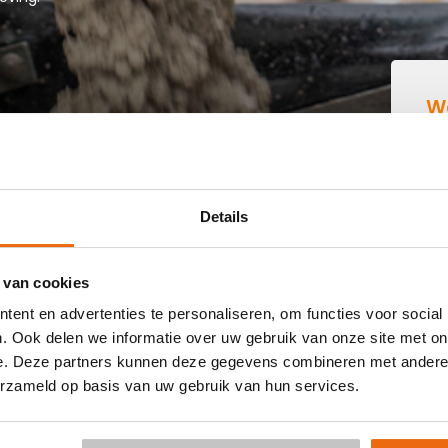
W
B
IN BOCHOLTZ
Details
 buurt die goedkoop beton kan storten in Bocholtz? Dan
 van cookies
 kant-en-klaar beton in heel Nederland voor een voordelige
ent en advertenties te personaliseren, om functies voor social
aag vrijblijvend een
offerte
aan. Vul je postcode, het
. Ook delen we informatie over uw gebruik van onze site met on
le keuze voor een betonpomp en je e-mailadres in en
e. Deze partners kunnen deze gegevens combineren met andere i
s per e-mail voor Bocholtz. Aansluitend kun je middels de
erzameld op basis van uw gebruik van hun services.
ering in Bocholtz is al mogelijk in 3 werkdagen. Weet je niet
or de berekening:
Hoeveelheid berekenen
.