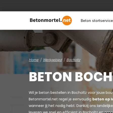
Beton stortservice
Home
Werkgebied
Bocholtz
BETON BOCH
Wil je beton bestellen in Bocholtz voor jouw bo
Betonmortel.net regel je eenvoudig
beton op l
wanneer jij het nodig hebt. Dankzij ons landeli
leveren we snel en efficiënt in Bocholtz en omg