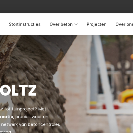
Stortinstructies
Over beton
Projecten
Over on
OLTZ
uw- of tuinproject? Met
ocatie
, precies waar en
jke netwerk van betoncentrales
eving.