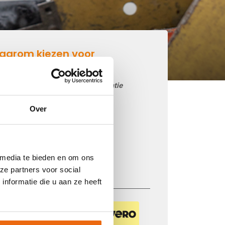
aarom kiezen voor
etonmortel.net
Goedkoop beton storten op locatie
Snelle levering mogelijk
Over
85 betoncentrales in Nederland
iDEAL betaling via je eigen bank
Prijs op basis van uw postcode
 media te bieden en om ons
Regelmatig nieuwe prijzen
ze partners voor social
nformatie die u aan ze heeft
Veilig betalen met: