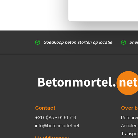
Goedkoop beton storten op locatie
Snel
Contact
Over b
+31 (0)85 - 01 61 716
Retourv
info@betonmortel.net
Annuler
Transpo