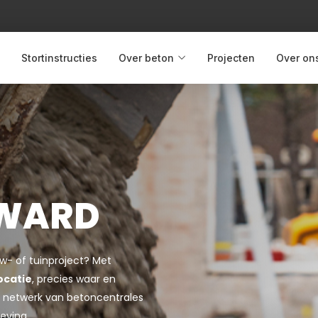
Stortinstructies
Over beton
Projecten
Over on
SWARD
uw- of tuinproject? Met
ocatie
, precies waar en
jke netwerk van betoncentrales
eving.