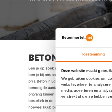
BETON BESTELLEN 
Toestemming
Ben je op zoek naar een leverancier bij jou in de
Deze website maakt gebruik
ben je bij ons aan het juiste adres. Wij bezorgen
We gebruiken cookies om cont
prijs. Beton in Bolsward bestellen is eenvoudig: vr
websiteverkeer te analyseren
benodigde aantal m3, het type beton, de optione
media, adverteren en analys
ontvang binnen enkele seconden een gerichte prij
verstrekt of die ze hebben v
bestellink in de offertemail je beton bestellen. Lev
hoeveel kuub betonspecie je nodig hebt? Zie vo