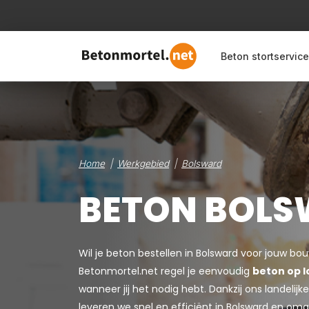
Beton stortservice
Home
Werkgebied
Bolsward
BETON BOL
Wil je beton bestellen in Bolsward voor jouw bo
Betonmortel.net regel je eenvoudig
beton op l
wanneer jij het nodig hebt. Dankzij ons landeli
leveren we snel en efficiënt in Bolsward en omg