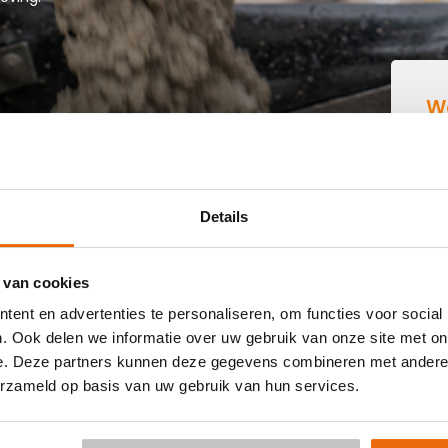
W
B
IN BOLSWARD
Details
 buurt die goedkoop beton kan storten in Bolsward? Dan
 van cookies
 kant-en-klaar beton in heel Nederland voor een voordelige
ent en advertenties te personaliseren, om functies voor social
aag vrijblijvend een
offerte
aan. Vul je postcode, het
. Ook delen we informatie over uw gebruik van onze site met on
le keuze voor een betonpomp en je e-mailadres in en
e. Deze partners kunnen deze gegevens combineren met andere i
s per e-mail voor Bolsward. Aansluitend kun je middels de
erzameld op basis van uw gebruik van hun services.
ering in Bolsward is al mogelijk in 3 werkdagen. Weet je niet
or de berekening:
Hoeveelheid berekenen
.