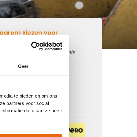
aarom kiezen voor
etonmortel.net
Goedkoop beton storten op locatie
Snelle levering mogelijk
Over
85 betoncentrales in Nederland
iDEAL betaling via je eigen bank
Prijs op basis van uw postcode
 media te bieden en om ons
Regelmatig nieuwe prijzen
ze partners voor social
nformatie die u aan ze heeft
Veilig betalen met: