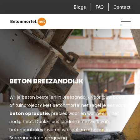
Blogs
FAQ
Contact
BETON BREEZANDDIJK
Wil je beton bestellen in Breezanddijk voor jouw bouw-
of tuinproject? Met Betonmortel.net regel je eenvoudig
beton op locatie
, precies waar en wanneer jij het
nodig hebt. Dankzij ons landelijke netwerk van
betoncentrales leveren we snel en efficiënt in
Breezanddijk en omgeving.