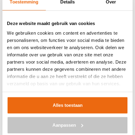
Toestemming
Details
Over
Veilig betalen met:
Deze website maakt gebruik van cookies
We gebruiken cookies om content en advertenties te
personaliseren, om functies voor social media te bieden
en om ons websiteverkeer te analyseren. Ook delen we
BETON BESTELLEN IN
informatie over uw gebruik van onze site met onze
BREEZANDDIJK
partners voor social media, adverteren en analyse. Deze
partners kunnen deze gegevens combineren met andere
Ben je op zoek naar een leverancier bij jou in de buurt die
informatie die u aan ze heeft verstrekt of die ze hebben
goedkoop beton kan storten in Breezanddijk? Dan ben je
verzameld op basis van uw gebruik van hun services.
bij ons aan het juiste adres. Wij bezorgen kant-en-klaar
beton in heel Nederland voor een voordelige prijs. Beton
in Breezanddijk bestellen is eenvoudig: vraag vrijblijvend
Alles toestaan
een
offerte
aan. Vul je postcode, het benodigde aantal
m3, het type beton, de optionele keuze voor
Aanpassen
een betonpomp en je e-mailadres in en ontvang binnen
enkele seconden een gerichte prijs per e-mail voor