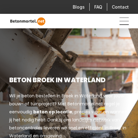
Blogs
FAQ
Contact
BETON BROEK IN WATERLAND
Wil je beton bestellen in Broek in Waterland voor jouw
bouw- of tuinproject? Met Betonmortel.net regel je
eenvoudig
beton op locatie
, precies waar en wanneer
jij het nodig hebt. Dankzij ons landelijke netwerk van
betoncentrales leveren we snel en efficiënt in Broek in
Waterland en omgeving.