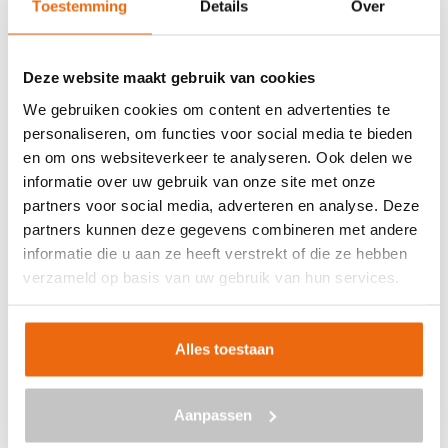
Toestemming
Details
Over
Veilig betalen met:
Deze website maakt gebruik van cookies
We gebruiken cookies om content en advertenties te
personaliseren, om functies voor social media te bieden
en om ons websiteverkeer te analyseren. Ook delen we
BETON BESTELLEN IN BROEK IN
informatie over uw gebruik van onze site met onze
WATERLAND
partners voor social media, adverteren en analyse. Deze
partners kunnen deze gegevens combineren met andere
Ben je op zoek naar een leverancier bij jou in de buurt die
informatie die u aan ze heeft verstrekt of die ze hebben
goedkoop beton kan storten in Broek in Waterland? Dan
verzameld op basis van uw gebruik van hun services.
ben je bij ons aan het juiste adres. Wij bezorgen kant-en-
klaar beton in heel Nederland voor een voordelige prijs.
Beton in Broek in Waterland bestellen is eenvoudig: vraag
Alles toestaan
vrijblijvend een
offerte
aan. Vul je postcode, het
benodigde aantal m3, het type beton, de optionele keuze
Aanpassen
voor een betonpomp en je e-mailadres in en ontvang
binnen enkele seconden een gerichte prijs per e-mail