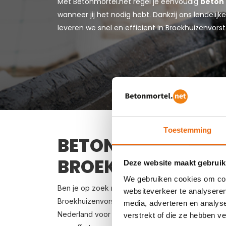
Met Betonmortel.net regel je eenvoudig
beton 
wanneer jij het nodig hebt. Dankzij ons landeli
leveren we snel en efficiënt in Broekhuizenvors
Toestemming
BETON BESTELLEN 
BROEKHUIZENVOR
Deze website maakt gebruik
We gebruiken cookies om cont
Ben je op zoek naar een leverancier bij jou in de
websiteverkeer te analyseren
Broekhuizenvorst? Dan ben je bij ons aan het juist
media, adverteren en analys
Nederland voor een voordelige prijs. Beton in Broe
verstrekt of die ze hebben v