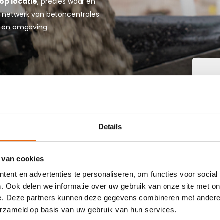
op locatie
, precies waar en
jke netwerk van betoncentrales
t en omgeving.
W
B
Details
IN
ST
 van cookies
ent en advertenties te personaliseren, om functies voor social
 buurt die goedkoop beton kan storten in
. Ook delen we informatie over uw gebruik van onze site met on
e adres. Wij bezorgen kant-en-klaar beton in heel
e. Deze partners kunnen deze gegevens combineren met andere i
khuizenvorst bestellen is eenvoudig: vraag vrijblijvend
erzameld op basis van uw gebruik van hun services.