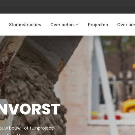
Stortinstructies
Over beton
Projecten
Over on
NVORST
 jouw bouw- of tuinproject?