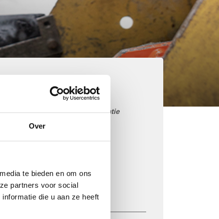
aarom kiezen voor
etonmortel.net
Goedkoop beton storten op locatie
Over
Snelle levering mogelijk
85 betoncentrales in Nederland
iDEAL betaling via je eigen bank
 media te bieden en om ons
Prijs op basis van uw postcode
ze partners voor social
Regelmatig nieuwe prijzen
nformatie die u aan ze heeft