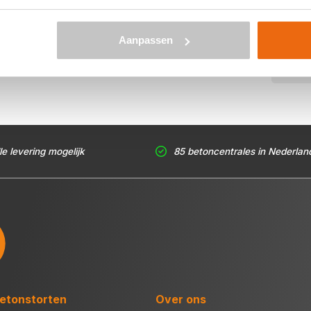
antal m3, het type beton, de optionele keuze voor
nnen enkele seconden een gerichte prijs per e-mail voor
tellink in de offertemail je beton bestellen. Levering in
Aanpassen
eet je niet hoeveel kuub betonspecie je nodig hebt? Zie
le levering mogelijk
85 betoncentrales in Nederlan
etonstorten
Over ons