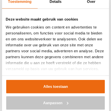
Toestemming
Details
Over
Veilig betalen met:
Deze website maakt gebruik van cookies
We gebruiken cookies om content en advertenties te
personaliseren, om functies voor social media te bieden
en om ons websiteverkeer te analyseren. Ook delen we
BETON BESTELLEN IN
informatie over uw gebruik van onze site met onze
BROEKSTERWÂLD
partners voor social media, adverteren en analyse. Deze
partners kunnen deze gegevens combineren met andere
Ben je op zoek naar een leverancier bij jou in de buurt die
informatie die u aan ze heeft verstrekt of die ze hebben
goedkoop beton kan storten in Broeksterwâld? Dan ben
verzameld op basis van uw gebruik van hun services.
je bij ons aan het juiste adres. Wij bezorgen kant-en-klaar
beton in heel Nederland voor een voordelige prijs. Beton
in Broeksterwâld bestellen is eenvoudig: vraag vrijblijvend
Alles toestaan
een
offerte
aan. Vul je postcode, het benodigde aantal
m3, het type beton, de optionele keuze voor
Aanpassen
een betonpomp en je e-mailadres in en ontvang binnen
enkele seconden een gerichte prijs per e-mail voor