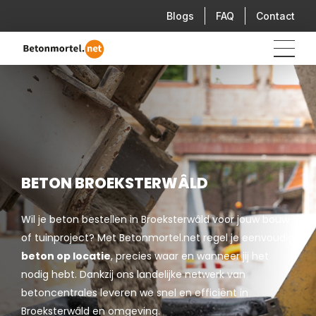
Blogs
FAQ
Contact
BETON BROEKSTERWÂLD
Wil je beton bestellen in Broeksterwâld voor jouw bouw-
of tuinproject? Met Betonmortel.net regel je eenvoudig
beton op locatie
, precies waar en wanneer jij het
nodig hebt. Dankzij ons landelijke netwerk van
betoncentrales leveren we snel en efficiënt in
Broeksterwâld en omgeving.