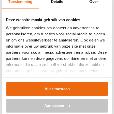
Toestemming
Details
Over
Veilig betalen met:
Deze website maakt gebruik van cookies
We gebruiken cookies om content en advertenties te
personaliseren, om functies voor social media te bieden
en om ons websiteverkeer te analyseren. Ook delen we
BETON BESTELLEN IN
informatie over uw gebruik van onze site met onze
BURGERBRUG
partners voor social media, adverteren en analyse. Deze
partners kunnen deze gegevens combineren met andere
Ben je op zoek naar een leverancier bij jou in de buurt die
informatie die u aan ze heeft verstrekt of die ze hebben
goedkoop beton kan storten in Burgerbrug? Dan ben je
verzameld op basis van uw gebruik van hun services.
bij ons aan het juiste adres. Wij bezorgen kant-en-klaar
beton in heel Nederland voor een voordelige prijs. Beton
in Burgerbrug bestellen is eenvoudig: vraag vrijblijvend
Alles toestaan
een
offerte
aan. Vul je postcode, het benodigde aantal
m3, het type beton, de optionele keuze voor
Aanpassen
een betonpomp en je e-mailadres in en ontvang binnen
enkele seconden een gerichte prijs per e-mail voor