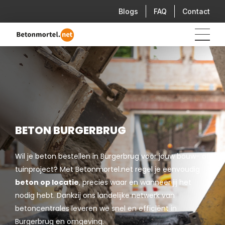
Blogs
FAQ
Contact
BETON BURGERBRUG
Wil je beton bestellen in Burgerbrug voor jouw bouw- of
tuinproject? Met Betonmortel.net regel je eenvoudig
beton op locatie
, precies waar en wanneer jij het
nodig hebt. Dankzij ons landelijke netwerk van
betoncentrales leveren we snel en efficiënt in
Burgerbrug en omgeving.