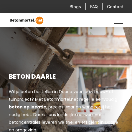
Blogs
FAQ
Contact
BETON DAARLE
Wil je beton bestellen in Daarle voor jouw bouw- of
tuinproject? Met Betonmortel.net regel je eenvoudig
beton op locatie
, precies waar en wanneer jij het
nodig hebt. Dankzij ons landelijke netwerk van
betoncentrales leveren we snel en efficiënt in Daarle
en omgeving.