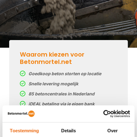
Waarom kiezen voor
Betonmortel.net
Goedkoop beton storten op locatie
Snelle levering mogelijk
85 betoncentrales in Nederland
iDEAL betaling via je eigen bank
Prijs op basis van uw postcode
Regelmatig nieuwe prijzen
Toestemming
Details
Over