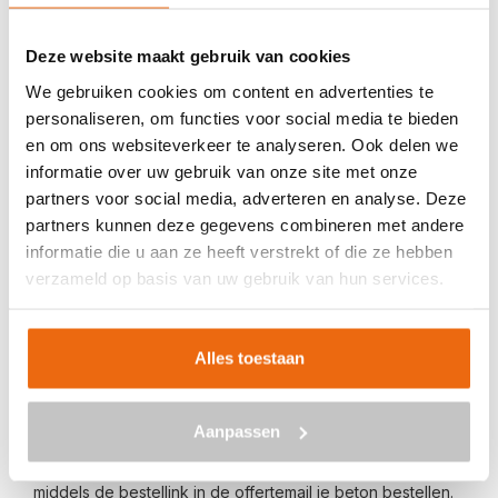
Veilig betalen met:
Deze website maakt gebruik van cookies
We gebruiken cookies om content en advertenties te
personaliseren, om functies voor social media te bieden
en om ons websiteverkeer te analyseren. Ook delen we
informatie over uw gebruik van onze site met onze
BETON BESTELLEN IN DAARLE
partners voor social media, adverteren en analyse. Deze
partners kunnen deze gegevens combineren met andere
Ben je op zoek naar een leverancier bij jou in de buurt die
informatie die u aan ze heeft verstrekt of die ze hebben
goedkoop beton kan storten in Daarle? Dan ben je bij ons
verzameld op basis van uw gebruik van hun services.
aan het juiste adres. Wij bezorgen kant-en-klaar beton in
heel Nederland voor een voordelige prijs. Beton in Daarle
bestellen is eenvoudig: vraag vrijblijvend een
offerte
aan.
Alles toestaan
Vul je postcode, het benodigde aantal m3, het type beton,
de optionele keuze voor een betonpomp en je e-
Aanpassen
mailadres in en ontvang binnen enkele seconden een
gerichte prijs per e-mail voor Daarle. Aansluitend kun je
middels de bestellink in de offertemail je beton bestellen.