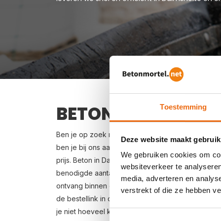
BETON BESTELLEN 
Toestemming
Ben je op zoek naar een leverancier bij jou in de
Deze website maakt gebruik
ben je bij ons aan het juiste adres. Wij bezorgen
We gebruiken cookies om cont
prijs. Beton in Dalmsholte bestellen is eenvoudig: 
websiteverkeer te analyseren
benodigde aantal m3, het type beton, de optione
media, adverteren en analys
ontvang binnen enkele seconden een gerichte prijs
verstrekt of die ze hebben v
de bestellink in de offertemail je beton bestellen.
je niet hoeveel kuub betonspecie je nodig hebt? 