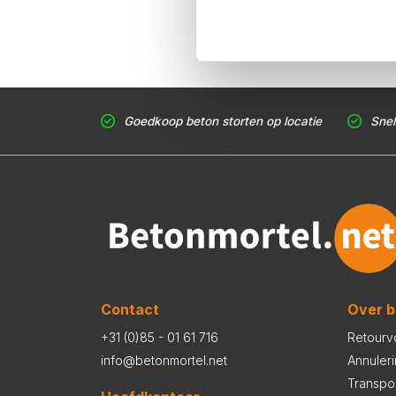
Goedkoop beton storten op locatie
Snel
Contact
Over b
+31 (0)85 - 01 61 716
Retourv
info@betonmortel.net
Annuler
Transpo