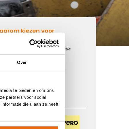
aarom kiezen voor
etonmortel.net
Goedkoop beton storten op locatie
Snelle levering mogelijk
Over
85 betoncentrales in Nederland
iDEAL betaling via je eigen bank
Prijs op basis van uw postcode
 media te bieden en om ons
Regelmatig nieuwe prijzen
ze partners voor social
nformatie die u aan ze heeft
Veilig betalen met: