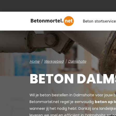
Beton stortservice
Home
Werkgebied
Dalmsholte
BETON DALM
Wil je beton bestellen in Dalmsholte voor jouw 
Betonmortel.net regel je eenvoudig
beton op l
wanneer jij het nodig hebt. Dankzij ons landeli
leveren we snel en efficiënt in Dalmsholte en 