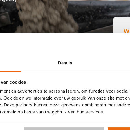
W
B
IN DALMSHOLTE
Details
 buurt die goedkoop beton kan storten in Dalmsholte? Dan
 van cookies
 kant-en-klaar beton in heel Nederland voor een voordelige
ent en advertenties te personaliseren, om functies voor social
vraag vrijblijvend een
offerte
aan. Vul je postcode, het
. Ook delen we informatie over uw gebruik van onze site met on
le keuze voor een betonpomp en je e-mailadres in en
e. Deze partners kunnen deze gegevens combineren met andere i
 per e-mail voor Dalmsholte. Aansluitend kun je middels
erzameld op basis van uw gebruik van hun services.
 Levering in Dalmsholte is al mogelijk in 3 werkdagen. Weet
Zie voor de berekening:
Hoeveelheid berekenen
.