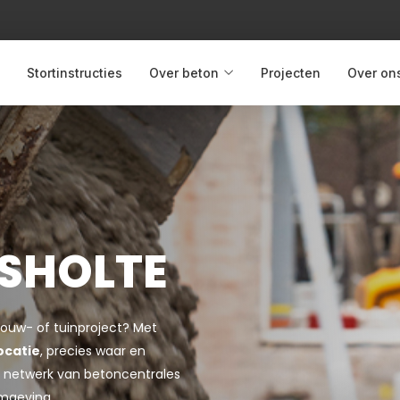
Stortinstructies
Over beton
Projecten
Over on
SHOLTE
bouw- of tuinproject? Met
ocatie
, precies waar en
jke netwerk van betoncentrales
omgeving.