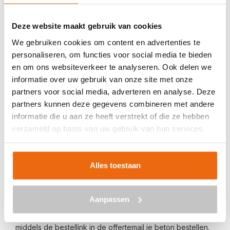
Veilig betalen met:
Deze website maakt gebruik van cookies
We gebruiken cookies om content en advertenties te
personaliseren, om functies voor social media te bieden
en om ons websiteverkeer te analyseren. Ook delen we
informatie over uw gebruik van onze site met onze
BETON BESTELLEN IN DE HOEF
partners voor social media, adverteren en analyse. Deze
partners kunnen deze gegevens combineren met andere
Ben je op zoek naar een leverancier bij jou in de buurt die
informatie die u aan ze heeft verstrekt of die ze hebben
goedkoop beton kan storten in De Hoef? Dan ben je bij
verzameld op basis van uw gebruik van hun services.
ons aan het juiste adres. Wij bezorgen kant-en-klaar
beton in heel Nederland voor een voordelige prijs. Beton
in De Hoef bestellen is eenvoudig: vraag vrijblijvend een
Alles toestaan
offerte
aan. Vul je postcode, het benodigde aantal m3, het
type beton, de optionele keuze voor een betonpomp en
Aanpassen
je e-mailadres in en ontvang binnen enkele seconden een
gerichte prijs per e-mail voor De Hoef. Aansluitend kun je
middels de bestellink in de offertemail je beton bestellen.