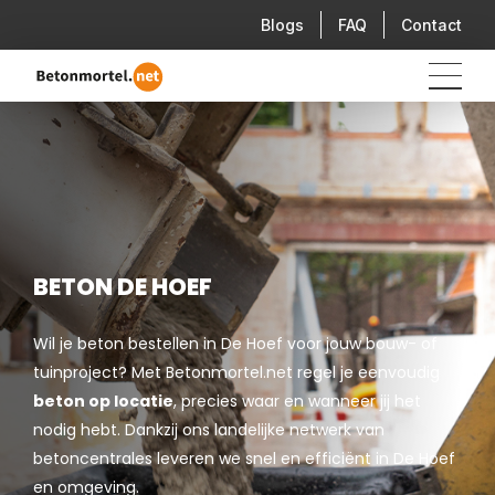
Blogs
FAQ
Contact
BETON DE HOEF
Wil je beton bestellen in De Hoef voor jouw bouw- of
tuinproject? Met Betonmortel.net regel je eenvoudig
beton op locatie
, precies waar en wanneer jij het
nodig hebt. Dankzij ons landelijke netwerk van
betoncentrales leveren we snel en efficiënt in De Hoef
en omgeving.