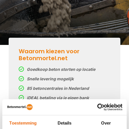
Waarom kiezen voor
Betonmortel.net
Goedkoop beton storten op locatie
Snelle levering mogelijk
85 betoncentrales in Nederland
iDEAL betaling via je eigen bank
Prijs op basis van uw postcode
Regelmatig nieuwe prijzen
Toestemming
Details
Over