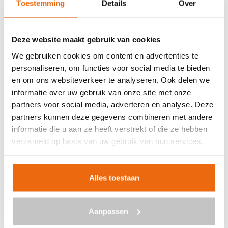
Toestemming
Details
Over
Veilig betalen met:
Deze website maakt gebruik van cookies
We gebruiken cookies om content en advertenties te
personaliseren, om functies voor social media te bieden
en om ons websiteverkeer te analyseren. Ook delen we
BETON BESTELLEN IN DEN
informatie over uw gebruik van onze site met onze
HOORN
partners voor social media, adverteren en analyse. Deze
partners kunnen deze gegevens combineren met andere
Ben je op zoek naar een leverancier bij jou in de buurt die
informatie die u aan ze heeft verstrekt of die ze hebben
goedkoop beton kan storten in Den Hoorn? Dan ben je bij
verzameld op basis van uw gebruik van hun services.
ons aan het juiste adres. Wij bezorgen kant-en-klaar
beton in heel Nederland voor een voordelige prijs. Beton
in Den Hoorn bestellen is eenvoudig: vraag vrijblijvend
Alles toestaan
een
offerte
aan. Vul je postcode, het benodigde aantal
m3, het type beton, de optionele keuze voor
Aanpassen
een betonpomp en je e-mailadres in en ontvang binnen
enkele seconden een gerichte prijs per e-mail voor Den