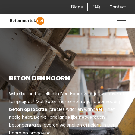
Blogs
FAQ
Contact
BETON DEN HOORN
Wil je beton bestellen in Den Hoorn voor jouw bouw- of
tuinproject? Met Betonmortel.net regel je eenvoudig
beton op locatie
, precies waar en wanneer jij het
nodig hebt. Dankzij ons landelijke netwerk van
betoncentrales leveren we snel en efficiënt in Den
Hoorn en omgeving.