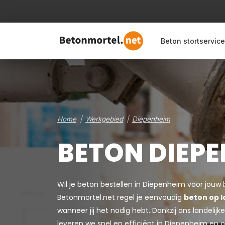
Beton stortservice
Home
Werkgebied
Diepenheim
BETON DIEP
Wil je beton bestellen in Diepenheim voor jouw
Betonmortel.net regel je eenvoudig
beton op l
wanneer jij het nodig hebt. Dankzij ons landeli
leveren we snel en efficiënt in Diepenheim en 