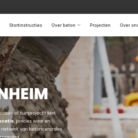
Stortinstructies
Over beton
Projecten
Over on
ENHEIM
 bouw- of tuinproject? Met
ocatie
, precies waar en
jke netwerk van betoncentrales
omgeving.