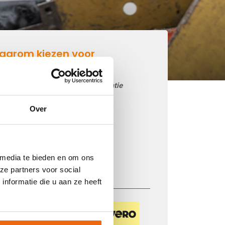
aarom kiezen voor
etonmortel.net
Goedkoop beton storten op locatie
Snelle levering mogelijk
Over
85 betoncentrales in Nederland
iDEAL betaling via je eigen bank
Prijs op basis van uw postcode
 media te bieden en om ons
Regelmatig nieuwe prijzen
ze partners voor social
nformatie die u aan ze heeft
Veilig betalen met: