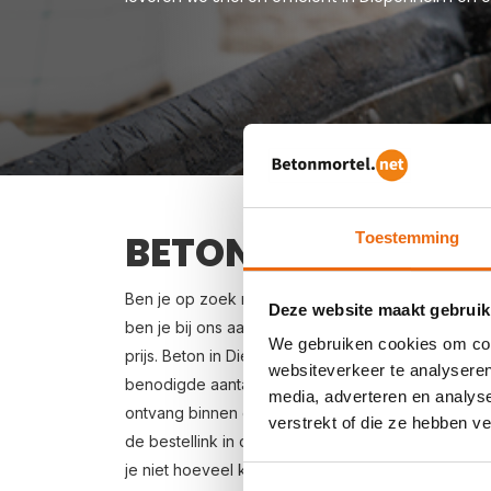
BETON BESTELLEN 
Toestemming
Ben je op zoek naar een leverancier bij jou in d
Deze website maakt gebruik
ben je bij ons aan het juiste adres. Wij bezorgen
We gebruiken cookies om cont
prijs. Beton in Diepenheim bestellen is eenvoudig:
websiteverkeer te analyseren
benodigde aantal m3, het type beton, de optione
media, adverteren en analys
ontvang binnen enkele seconden een gerichte prij
verstrekt of die ze hebben v
de bestellink in de offertemail je beton bestellen.
je niet hoeveel kuub betonspecie je nodig hebt? 