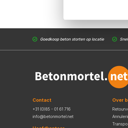
Goedkoop beton storten op locatie
Snel
Contact
Over b
+31 (0)85 - 01 61 716
Retourv
info@betonmortel.net
Annuler
Transpo