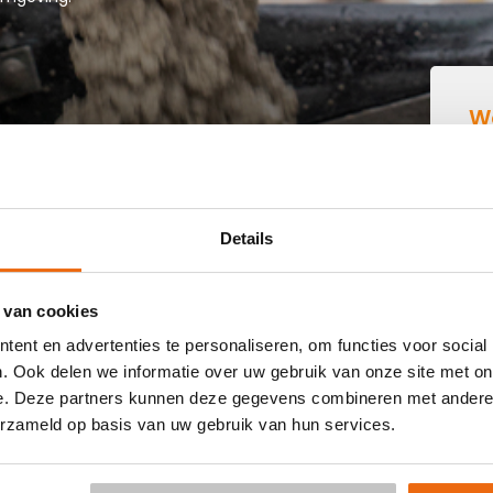
W
B
IN DIEPENHEIM
Details
e buurt die goedkoop beton kan storten in Diepenheim? Dan
 van cookies
 kant-en-klaar beton in heel Nederland voor een voordelige
ent en advertenties te personaliseren, om functies voor social
 vraag vrijblijvend een
offerte
aan. Vul je postcode, het
. Ook delen we informatie over uw gebruik van onze site met on
le keuze voor een betonpomp en je e-mailadres in en
e. Deze partners kunnen deze gegevens combineren met andere i
s per e-mail voor Diepenheim. Aansluitend kun je middels
erzameld op basis van uw gebruik van hun services.
 Levering in Diepenheim is al mogelijk in 3 werkdagen. Weet
Zie voor de berekening:
Hoeveelheid berekenen
.