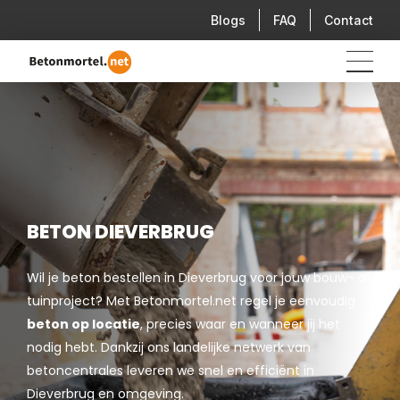
Blogs
FAQ
Contact
BETON DIEVERBRUG
Wil je beton bestellen in Dieverbrug voor jouw bouw- of
tuinproject? Met Betonmortel.net regel je eenvoudig
beton op locatie
, precies waar en wanneer jij het
nodig hebt. Dankzij ons landelijke netwerk van
betoncentrales leveren we snel en efficiënt in
Dieverbrug en omgeving.