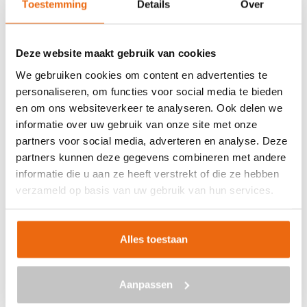
Toestemming
Details
Over
Veilig betalen met:
Deze website maakt gebruik van cookies
We gebruiken cookies om content en advertenties te
personaliseren, om functies voor social media te bieden
en om ons websiteverkeer te analyseren. Ook delen we
BETON BESTELLEN IN
informatie over uw gebruik van onze site met onze
DIEVERBRUG
partners voor social media, adverteren en analyse. Deze
partners kunnen deze gegevens combineren met andere
Ben je op zoek naar een leverancier bij jou in de buurt die
informatie die u aan ze heeft verstrekt of die ze hebben
goedkoop beton kan storten in Dieverbrug? Dan ben je bij
verzameld op basis van uw gebruik van hun services.
ons aan het juiste adres. Wij bezorgen kant-en-klaar
beton in heel Nederland voor een voordelige prijs. Beton
in Dieverbrug bestellen is eenvoudig: vraag vrijblijvend
Alles toestaan
een
offerte
aan. Vul je postcode, het benodigde aantal
m3, het type beton, de optionele keuze voor
Aanpassen
een betonpomp en je e-mailadres in en ontvang binnen
enkele seconden een gerichte prijs per e-mail voor