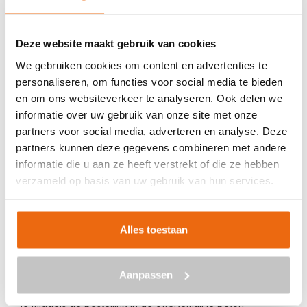
Veilig betalen met:
Deze website maakt gebruik van cookies
We gebruiken cookies om content en advertenties te
personaliseren, om functies voor social media te bieden
en om ons websiteverkeer te analyseren. Ook delen we
BETON BESTELLEN IN DOENRADE
informatie over uw gebruik van onze site met onze
partners voor social media, adverteren en analyse. Deze
Ben je op zoek naar een leverancier bij jou in de buurt die
partners kunnen deze gegevens combineren met andere
goedkoop beton kan storten in Doenrade? Dan ben je bij
informatie die u aan ze heeft verstrekt of die ze hebben
ons aan het juiste adres. Wij bezorgen kant-en-klaar
verzameld op basis van uw gebruik van hun services.
beton in heel Nederland voor een voordelige prijs. Beton
in Doenrade bestellen is eenvoudig: vraag vrijblijvend een
Alles toestaan
offerte
aan. Vul je postcode, het benodigde aantal m3, het
type beton, de optionele keuze voor een betonpomp en
je e-mailadres in en ontvang binnen enkele seconden een
Aanpassen
gerichte prijs per e-mail voor Doenrade. Aansluitend kun
je middels de bestellink in de offertemail je beton