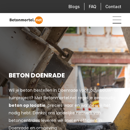
Blogs
FAQ
Contact
BETON DOENRADE
Wil je beton bestellen in Doenrade voor jouw bouw- of
tuinproject? Met Betonmortel.net regel je eenvoudig
beton op locatie
, precies waar en wanneer jij het
nodig hebt. Dankzij ons landelijke netwerk van
betoncentrales leveren we snel en efficiënt in
Doenrade en omgeving.