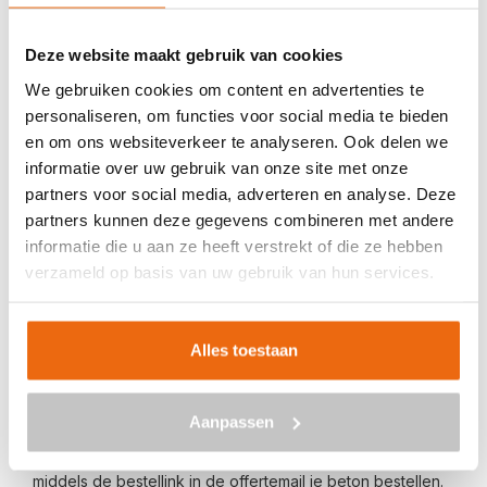
Veilig betalen met:
Deze website maakt gebruik van cookies
We gebruiken cookies om content en advertenties te
personaliseren, om functies voor social media te bieden
en om ons websiteverkeer te analyseren. Ook delen we
informatie over uw gebruik van onze site met onze
BETON BESTELLEN IN DONIAGA
partners voor social media, adverteren en analyse. Deze
partners kunnen deze gegevens combineren met andere
Ben je op zoek naar een leverancier bij jou in de buurt die
informatie die u aan ze heeft verstrekt of die ze hebben
goedkoop beton kan storten in Doniaga? Dan ben je bij
verzameld op basis van uw gebruik van hun services.
ons aan het juiste adres. Wij bezorgen kant-en-klaar
beton in heel Nederland voor een voordelige prijs. Beton
in Doniaga bestellen is eenvoudig: vraag vrijblijvend een
Alles toestaan
offerte
aan. Vul je postcode, het benodigde aantal m3, het
type beton, de optionele keuze voor een betonpomp en
Aanpassen
je e-mailadres in en ontvang binnen enkele seconden een
gerichte prijs per e-mail voor Doniaga. Aansluitend kun je
middels de bestellink in de offertemail je beton bestellen.