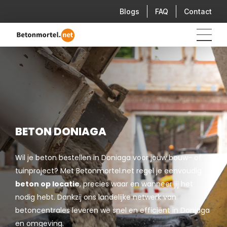
Blogs
FAQ
Contact
BETON DONIAGA
Wil je beton bestellen in Doniaga voor jouw bouw- of
tuinproject? Met Betonmortel.net regel je eenvoudig
beton op locatie
, precies waar en wanneer jij het
nodig hebt. Dankzij ons landelijke netwerk van
betoncentrales leveren we snel en efficiënt in Doniaga
en omgeving.