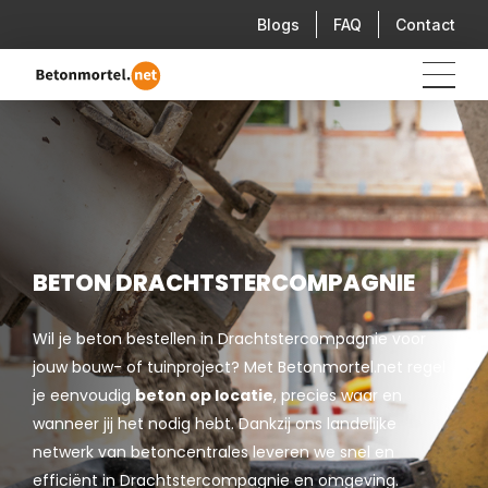
Blogs
FAQ
Contact
BETON DRACHTSTERCOMPAGNIE
Wil je beton bestellen in Drachtstercompagnie voor
jouw bouw- of tuinproject? Met Betonmortel.net regel
je eenvoudig
beton op locatie
, precies waar en
wanneer jij het nodig hebt. Dankzij ons landelijke
netwerk van betoncentrales leveren we snel en
efficiënt in Drachtstercompagnie en omgeving.