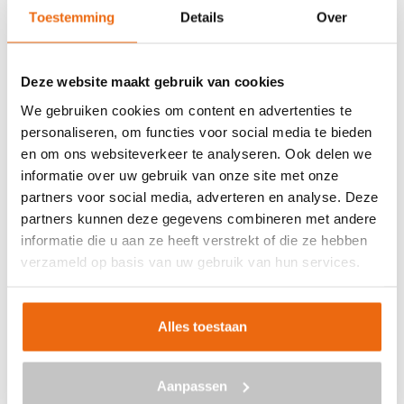
Toestemming
Details
Over
Veilig betalen met:
Deze website maakt gebruik van cookies
We gebruiken cookies om content en advertenties te
personaliseren, om functies voor social media te bieden
BETON BESTELLEN IN
en om ons websiteverkeer te analyseren. Ook delen we
DRACHTSTERCOMPAGNIE
informatie over uw gebruik van onze site met onze
partners voor social media, adverteren en analyse. Deze
Ben je op zoek naar een leverancier bij jou in de buurt die
partners kunnen deze gegevens combineren met andere
goedkoop beton kan storten in Drachtstercompagnie?
informatie die u aan ze heeft verstrekt of die ze hebben
Dan ben je bij ons aan het juiste adres. Wij bezorgen kant-
verzameld op basis van uw gebruik van hun services.
en-klaar beton in heel Nederland voor een voordelige
prijs. Beton in Drachtstercompagnie bestellen is
Alles toestaan
eenvoudig: vraag vrijblijvend een
offerte
aan. Vul je
postcode, het benodigde aantal m3, het type beton, de
optionele keuze voor een betonpomp en je e-mailadres
Aanpassen
in en ontvang binnen enkele seconden een gerichte prijs