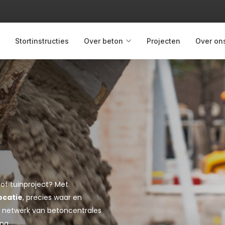
Stortinstructies
Over beton
Projecten
Over on
 of tuinproject? Met
ocatie
, precies waar en
jke netwerk van betoncentrales
ng.