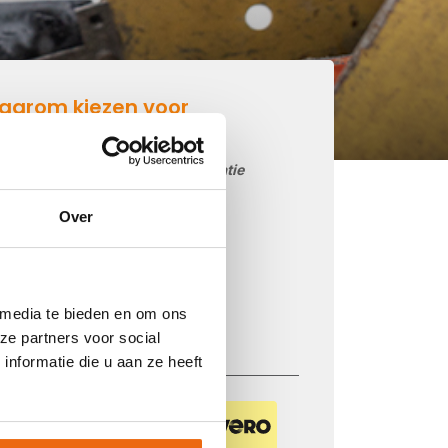
aarom kiezen voor
etonmortel.net
Goedkoop beton storten op locatie
Snelle levering mogelijk
Over
85 betoncentrales in Nederland
iDEAL betaling via je eigen bank
Prijs op basis van uw postcode
 media te bieden en om ons
Regelmatig nieuwe prijzen
ze partners voor social
nformatie die u aan ze heeft
Veilig betalen met: