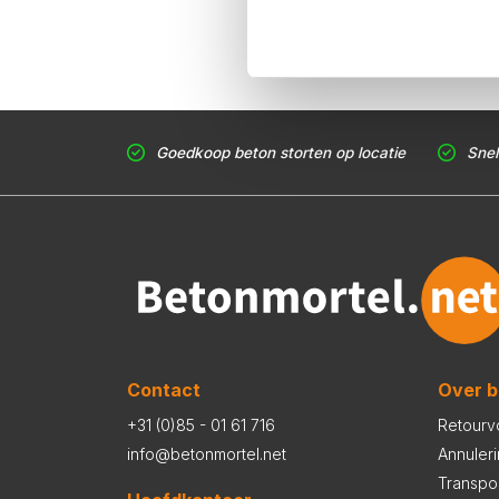
Goedkoop beton storten op locatie
Snel
Contact
Over b
+31 (0)85 - 01 61 716
Retourv
info@betonmortel.net
Annuler
Transpo