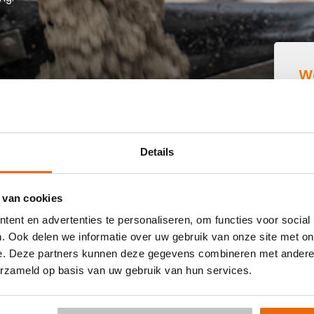
W
B
IN EDAM
Details
 buurt die goedkoop beton kan storten in Edam? Dan ben je
 van cookies
-klaar beton in heel Nederland voor een voordelige prijs.
ent en advertenties te personaliseren, om functies voor social
lijvend een
offerte
aan. Vul je postcode, het benodigde
. Ook delen we informatie over uw gebruik van onze site met on
or een betonpomp en je e-mailadres in en ontvang binnen
e. Deze partners kunnen deze gegevens combineren met andere i
r Edam. Aansluitend kun je middels de bestellink in de
erzameld op basis van uw gebruik van hun services.
s al mogelijk in 3 werkdagen. Weet je niet hoeveel kuub
ng:
Hoeveelheid berekenen
.