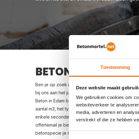
BETON BESTELLEN 
Toestemming
Ben je op zoek naar een leverancier bij jou in de
Deze website maakt gebruik
bij ons aan het juiste adres. Wij bezorgen kant-en
We gebruiken cookies om cont
Beton in Edam bestellen is eenvoudig: vraag vrijb
websiteverkeer te analyseren
aantal m3, het type beton, de optionele keuze vo
media, adverteren en analys
enkele seconden een gerichte prijs per e-mail voo
verstrekt of die ze hebben v
offertemail je beton bestellen. Levering in Edam i
betonspecie je nodig hebt? Zie voor de berekeni