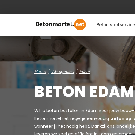
Beton stortservice
Home
Werkgebied
Edam
BETON EDAM
Wil je beton bestellen in Edam voor jouw bouw-
Betonmortel.net regel je eenvoudig
beton op l
wanneer jij het nodig hebt. Dankzij ons landeli
leveren we snel en efficiënt in Edam en omgevi