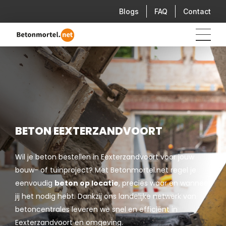
Blogs
FAQ
Contact
BETON EEXTERZANDVOORT
Wil je beton bestellen in Eexterzandvoort voor jouw
bouw- of tuinproject? Met Betonmortel.net regel je
eenvoudig
beton op locatie
, precies waar en wanneer
jij het nodig hebt. Dankzij ons landelijke netwerk van
betoncentrales leveren we snel en efficiënt in
Eexterzandvoort en omgeving.