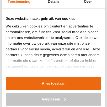
Toestemming
Details
Over
Veilig betalen met:
Deze website maakt gebruik van cookies
We gebruiken cookies om content en advertenties te
personaliseren, om functies voor social media te bieden
en om ons websiteverkeer te analyseren. Ook delen we
BETON BESTELLEN IN
informatie over uw gebruik van onze site met onze
EEXTERZANDVOORT
partners voor social media, adverteren en analyse. Deze
partners kunnen deze gegevens combineren met andere
Ben je op zoek naar een leverancier bij jou in de buurt die
informatie die u aan ze heeft verstrekt of die ze hebben
goedkoop beton kan storten in Eexterzandvoort? Dan
verzameld op basis van uw gebruik van hun services.
ben je bij ons aan het juiste adres. Wij bezorgen kant-en-
klaar beton in heel Nederland voor een voordelige prijs.
Beton in Eexterzandvoort bestellen is eenvoudig: vraag
Alles toestaan
vrijblijvend een
offerte
aan. Vul je postcode, het
benodigde aantal m3, het type beton, de optionele keuze
Aanpassen
voor een betonpomp en je e-mailadres in en ontvang
binnen enkele seconden een gerichte prijs per e-mail