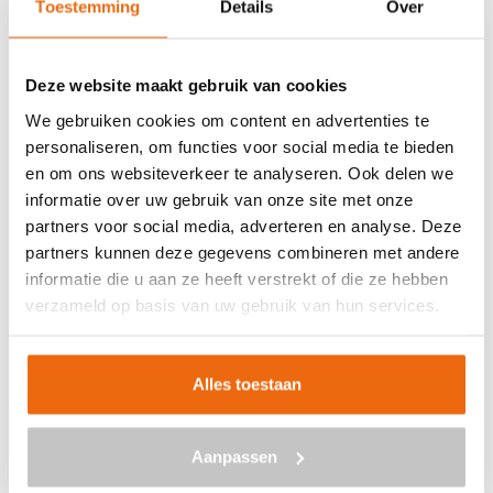
Toestemming
Details
Over
Veilig betalen met:
Deze website maakt gebruik van cookies
We gebruiken cookies om content en advertenties te
personaliseren, om functies voor social media te bieden
en om ons websiteverkeer te analyseren. Ook delen we
BETON BESTELLEN IN EGMOND
informatie over uw gebruik van onze site met onze
AAN ZEE
partners voor social media, adverteren en analyse. Deze
partners kunnen deze gegevens combineren met andere
Ben je op zoek naar een leverancier bij jou in de buurt die
informatie die u aan ze heeft verstrekt of die ze hebben
goedkoop beton kan storten in Egmond aan Zee? Dan
verzameld op basis van uw gebruik van hun services.
ben je bij ons aan het juiste adres. Wij bezorgen kant-en-
klaar beton in heel Nederland voor een voordelige prijs.
Beton in Egmond aan Zee bestellen is eenvoudig: vraag
Alles toestaan
vrijblijvend een
offerte
aan. Vul je postcode, het
benodigde aantal m3, het type beton, de optionele keuze
Aanpassen
voor een betonpomp en je e-mailadres in en ontvang
binnen enkele seconden een gerichte prijs per e-mail