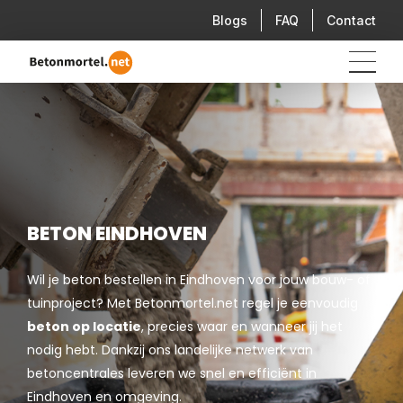
Blogs
FAQ
Contact
BETON EINDHOVEN
Wil je beton bestellen in Eindhoven voor jouw bouw- of
tuinproject? Met Betonmortel.net regel je eenvoudig
beton op locatie
, precies waar en wanneer jij het
nodig hebt. Dankzij ons landelijke netwerk van
betoncentrales leveren we snel en efficiënt in
Eindhoven en omgeving.