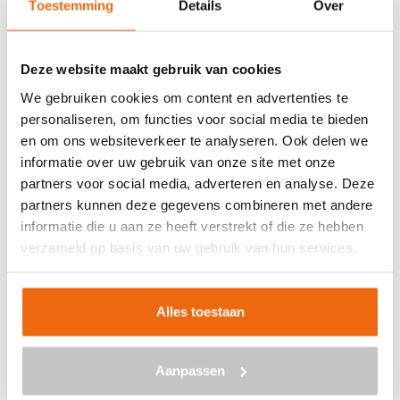
Toestemming
Details
Over
Veilig betalen met:
Deze website maakt gebruik van cookies
We gebruiken cookies om content en advertenties te
personaliseren, om functies voor social media te bieden
en om ons websiteverkeer te analyseren. Ook delen we
BETON BESTELLEN IN
informatie over uw gebruik van onze site met onze
EINDHOVEN
partners voor social media, adverteren en analyse. Deze
partners kunnen deze gegevens combineren met andere
Ben je op zoek naar een leverancier bij jou in de buurt die
informatie die u aan ze heeft verstrekt of die ze hebben
goedkoop beton kan storten in Eindhoven? Dan ben je bij
verzameld op basis van uw gebruik van hun services.
ons aan het juiste adres. Wij bezorgen kant-en-klaar
beton in heel Nederland voor een voordelige prijs. Beton
in Eindhoven bestellen is eenvoudig: vraag vrijblijvend
Alles toestaan
een
offerte
aan. Vul je postcode, het benodigde aantal
m3, het type beton, de optionele keuze voor
Aanpassen
een betonpomp en je e-mailadres in en ontvang binnen
enkele seconden een gerichte prijs per e-mail voor