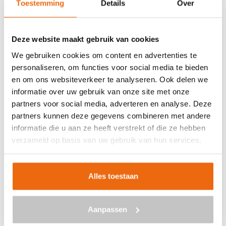
Toestemming
Details
Over
Veilig betalen met:
Deze website maakt gebruik van cookies
We gebruiken cookies om content en advertenties te
personaliseren, om functies voor social media te bieden
en om ons websiteverkeer te analyseren. Ook delen we
BETON BESTELLEN IN
informatie over uw gebruik van onze site met onze
EINIGHAUSEN
partners voor social media, adverteren en analyse. Deze
partners kunnen deze gegevens combineren met andere
Ben je op zoek naar een leverancier bij jou in de buurt die
informatie die u aan ze heeft verstrekt of die ze hebben
goedkoop beton kan storten in Einighausen? Dan ben je
verzameld op basis van uw gebruik van hun services.
bij ons aan het juiste adres. Wij bezorgen kant-en-klaar
beton in heel Nederland voor een voordelige prijs. Beton
in Einighausen bestellen is eenvoudig: vraag vrijblijvend
Alles toestaan
een
offerte
aan. Vul je postcode, het benodigde aantal
m3, het type beton, de optionele keuze voor
Aanpassen
een betonpomp en je e-mailadres in en ontvang binnen
enkele seconden een gerichte prijs per e-mail voor