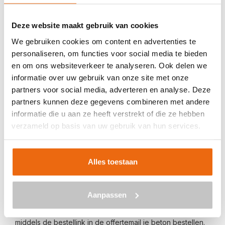
Veilig betalen met:
Deze website maakt gebruik van cookies
We gebruiken cookies om content en advertenties te
personaliseren, om functies voor social media te bieden
en om ons websiteverkeer te analyseren. Ook delen we
informatie over uw gebruik van onze site met onze
BETON BESTELLEN IN ELEVELD
partners voor social media, adverteren en analyse. Deze
partners kunnen deze gegevens combineren met andere
Ben je op zoek naar een leverancier bij jou in de buurt die
informatie die u aan ze heeft verstrekt of die ze hebben
goedkoop beton kan storten in Eleveld? Dan ben je bij
verzameld op basis van uw gebruik van hun services.
ons aan het juiste adres. Wij bezorgen kant-en-klaar
beton in heel Nederland voor een voordelige prijs. Beton
in Eleveld bestellen is eenvoudig: vraag vrijblijvend een
Alles toestaan
offerte
aan. Vul je postcode, het benodigde aantal m3, het
type beton, de optionele keuze voor een betonpomp en
Aanpassen
je e-mailadres in en ontvang binnen enkele seconden een
gerichte prijs per e-mail voor Eleveld. Aansluitend kun je
middels de bestellink in de offertemail je beton bestellen.