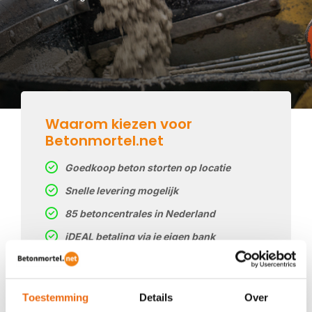
Waarom kiezen voor
Betonmortel.net
Goedkoop beton storten op locatie
Snelle levering mogelijk
85 betoncentrales in Nederland
iDEAL betaling via je eigen bank
Prijs op basis van uw postcode
Regelmatig nieuwe prijzen
Toestemming
Details
Over