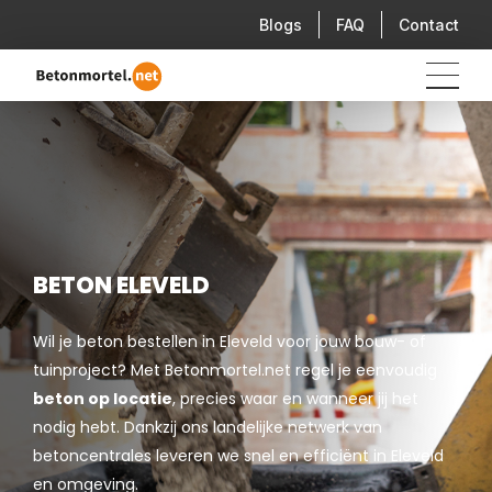
Blogs
FAQ
Contact
BETON ELEVELD
Wil je beton bestellen in Eleveld voor jouw bouw- of
tuinproject? Met Betonmortel.net regel je eenvoudig
beton op locatie
, precies waar en wanneer jij het
nodig hebt. Dankzij ons landelijke netwerk van
betoncentrales leveren we snel en efficiënt in Eleveld
en omgeving.