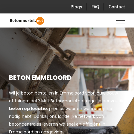
Blogs
FAQ
Contact
BETON EMMELOORD
Wil je beton bestellen in Emmeloord voor jouw bouw-
of tuinproject? Met Betonmortel.net regel je eenvoudig
beton op locatie
, precies waar en wanneer jij het
nodig hebt. Dankzij ons landelijke netwerk van
betoncentrales leveren we snel en efficiënt in
Emmeloord en omgeving.