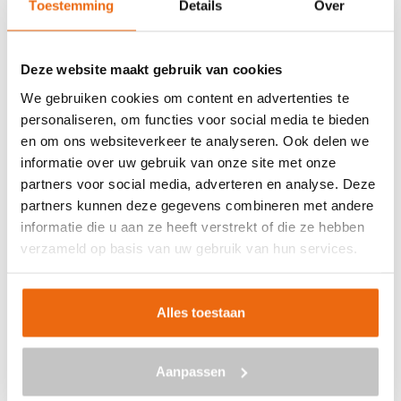
Toestemming
Details
Over
Veilig betalen met:
Deze website maakt gebruik van cookies
We gebruiken cookies om content en advertenties te
personaliseren, om functies voor social media te bieden
en om ons websiteverkeer te analyseren. Ook delen we
BETON BESTELLEN IN
informatie over uw gebruik van onze site met onze
EMMELOORD
partners voor social media, adverteren en analyse. Deze
partners kunnen deze gegevens combineren met andere
Ben je op zoek naar een leverancier bij jou in de buurt die
informatie die u aan ze heeft verstrekt of die ze hebben
goedkoop beton kan storten in Emmeloord? Dan ben je bij
verzameld op basis van uw gebruik van hun services.
ons aan het juiste adres. Wij bezorgen kant-en-klaar
beton in heel Nederland voor een voordelige prijs. Beton
in Emmeloord bestellen is eenvoudig: vraag vrijblijvend
Alles toestaan
een
offerte
aan. Vul je postcode, het benodigde aantal
m3, het type beton, de optionele keuze voor
Aanpassen
een betonpomp en je e-mailadres in en ontvang binnen
enkele seconden een gerichte prijs per e-mail voor