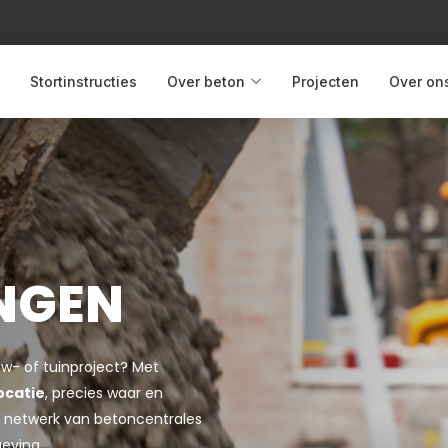
Stortinstructies
Over beton
Projecten
Over on
INGEN
uw- of tuinproject? Met
ocatie
, precies waar en
jke netwerk van betoncentrales
geving.