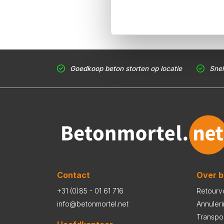
Goedkoop beton storten op locatie
Snel
Contact
Over b
+31 (0)85 - 01 61 716
Retourv
info@betonmortel.net
Annuler
Transpo