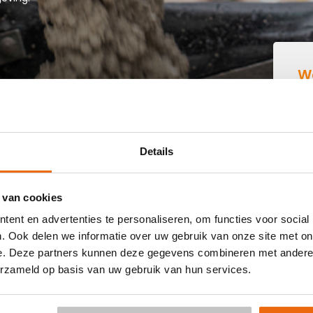
W
B
N FLERINGEN
Details
 buurt die goedkoop beton kan storten in Fleringen? Dan
 van cookies
 kant-en-klaar beton in heel Nederland voor een voordelige
ent en advertenties te personaliseren, om functies voor social
raag vrijblijvend een
offerte
aan. Vul je postcode, het
. Ook delen we informatie over uw gebruik van onze site met on
le keuze voor een betonpomp en je e-mailadres in en
e. Deze partners kunnen deze gegevens combineren met andere i
 per e-mail voor Fleringen. Aansluitend kun je middels de
erzameld op basis van uw gebruik van hun services.
ering in Fleringen is al mogelijk in 3 werkdagen. Weet je niet
or de berekening:
Hoeveelheid berekenen
.