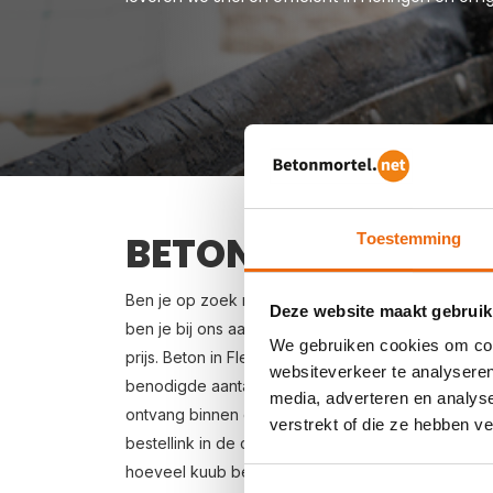
BETON BESTELLEN I
Toestemming
Ben je op zoek naar een leverancier bij jou in de
Deze website maakt gebruik
ben je bij ons aan het juiste adres. Wij bezorgen
We gebruiken cookies om cont
prijs. Beton in Fleringen bestellen is eenvoudig: v
websiteverkeer te analyseren
benodigde aantal m3, het type beton, de optione
media, adverteren en analys
ontvang binnen enkele seconden een gerichte prijs
verstrekt of die ze hebben v
bestellink in de offertemail je beton bestellen. Lev
hoeveel kuub betonspecie je nodig hebt? Zie vo