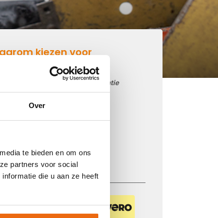
aarom kiezen voor
etonmortel.net
Goedkoop beton storten op locatie
Snelle levering mogelijk
Over
85 betoncentrales in Nederland
iDEAL betaling via je eigen bank
Prijs op basis van uw postcode
 media te bieden en om ons
Regelmatig nieuwe prijzen
ze partners voor social
nformatie die u aan ze heeft
Veilig betalen met: