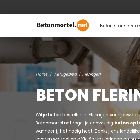
Beton stortservice
Home
Werkgebied
Fleringen
BETON FLER
Wil je beton bestellen in Fleringen voor jouw bo
Betonmortel.net regel je eenvoudig
beton op l
wanneer jij het nodig hebt. Dankzij ons landeli
leveren we snel en efficiënt in Fleringen en om