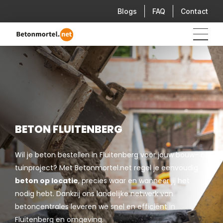
Blogs
FAQ
Contact
BETON FLUITENBERG
Wil je beton bestellen in Fluitenberg voor jouw bouw- of
tuinproject? Met Betonmortel.net regel je eenvoudig
beton op locatie
, precies waar en wanneer jij het
nodig hebt. Dankzij ons landelijke netwerk van
betoncentrales leveren we snel en efficiënt in
Fluitenberg en omgeving.