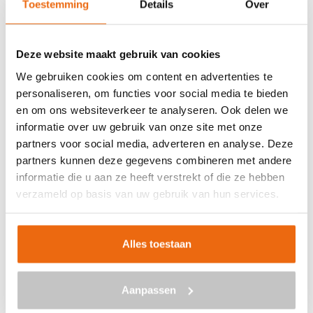
Toestemming
Details
Over
Veilig betalen met:
Deze website maakt gebruik van cookies
We gebruiken cookies om content en advertenties te
personaliseren, om functies voor social media te bieden
en om ons websiteverkeer te analyseren. Ook delen we
BETON BESTELLEN IN
informatie over uw gebruik van onze site met onze
FLUITENBERG
partners voor social media, adverteren en analyse. Deze
partners kunnen deze gegevens combineren met andere
Ben je op zoek naar een leverancier bij jou in de buurt die
informatie die u aan ze heeft verstrekt of die ze hebben
goedkoop beton kan storten in Fluitenberg? Dan ben je bij
verzameld op basis van uw gebruik van hun services.
ons aan het juiste adres. Wij bezorgen kant-en-klaar
beton in heel Nederland voor een voordelige prijs. Beton
in Fluitenberg bestellen is eenvoudig: vraag vrijblijvend
Alles toestaan
een
offerte
aan. Vul je postcode, het benodigde aantal
m3, het type beton, de optionele keuze voor
Aanpassen
een betonpomp en je e-mailadres in en ontvang binnen
enkele seconden een gerichte prijs per e-mail voor