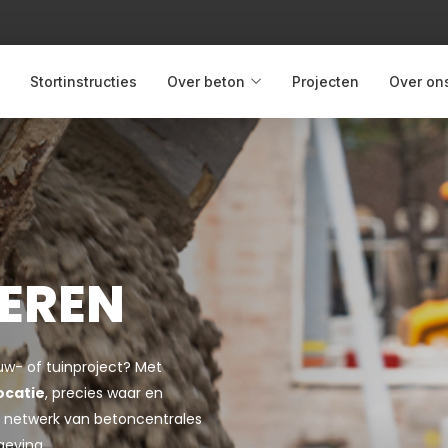
Stortinstructies
Over beton
Projecten
Over on
EREN
uw- of tuinproject? Met
ocatie
, precies waar en
jke netwerk van betoncentrales
geving.