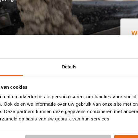
W
B
IN GARDEREN
Details
 buurt die goedkoop beton kan storten in Garderen? Dan
 van cookies
 kant-en-klaar beton in heel Nederland voor een voordelige
ent en advertenties te personaliseren, om functies voor social
aag vrijblijvend een
offerte
aan. Vul je postcode, het
. Ook delen we informatie over uw gebruik van onze site met on
le keuze voor een betonpomp en je e-mailadres in en
e. Deze partners kunnen deze gegevens combineren met andere i
s per e-mail voor Garderen. Aansluitend kun je middels de
erzameld op basis van uw gebruik van hun services.
vering in Garderen is al mogelijk in 3 werkdagen. Weet je
e voor de berekening:
Hoeveelheid berekenen
.