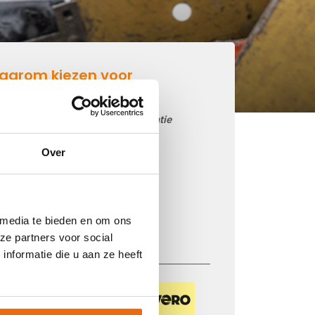
aarom kiezen voor
etonmortel.net
Goedkoop beton storten op locatie
Snelle levering mogelijk
Over
85 betoncentrales in Nederland
iDEAL betaling via je eigen bank
Prijs op basis van uw postcode
 media te bieden en om ons
Regelmatig nieuwe prijzen
ze partners voor social
nformatie die u aan ze heeft
Veilig betalen met: