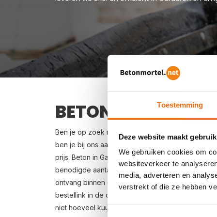
BETON BESTELLEN 
Toestemming
Ben je op zoek naar een leverancier bij jou in de
Deze website maakt gebruik
ben je bij ons aan het juiste adres. Wij bezorgen
We gebruiken cookies om cont
prijs. Beton in Garderen bestellen is eenvoudig: vr
websiteverkeer te analyseren
benodigde aantal m3, het type beton, de optione
media, adverteren en analys
ontvang binnen enkele seconden een gerichte prij
verstrekt of die ze hebben v
bestellink in de offertemail je beton bestellen. Le
niet hoeveel kuub betonspecie je nodig hebt? Zi