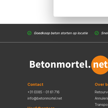
Goedkoop beton storten op locatie
Snel
Contact
Over b
+31 (0)85 - 01 61 716
Retourv
info@betonmortel.net
Annuler
Transpo