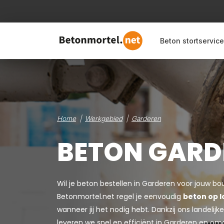
Beton stortservice
Home
Werkgebied
Garderen
BETON GARD
Wil je beton bestellen in Garderen voor jouw bo
Betonmortel.net regel je eenvoudig
beton op l
wanneer jij het nodig hebt. Dankzij ons landeli
leveren we snel en efficiënt in Garderen en om